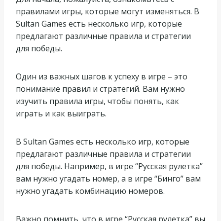
правилами игры, которые могут изменяться. В
Sultan Games есть несколько игр, которые
предлагают различные правила и стратегии
для победы.
Один из важных шагов к успеху в игре – это
понимание правил и стратегий. Вам нужно
изучить правила игры, чтобы понять, как
играть и как выиграть.
В Sultan Games есть несколько игр, которые
предлагают различные правила и стратегии
для победы. Например, в игре “Русская рулетка”
вам нужно угадать номер, а в игре “Бинго” вам
нужно угадать комбинацию номеров.
Важно помнить, что в игре “Русская рулетка” вы