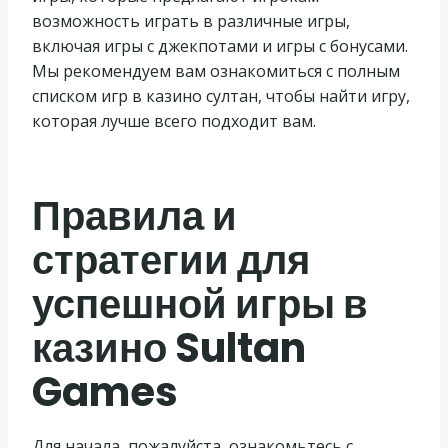
возможность играть в различные игры,
включая игры с джекпотами и игры с бонусами.
Мы рекомендуем вам ознакомиться с полным
списком игр в казино султан, чтобы найти игру,
которая лучше всего подходит вам.
Правила и
стратегии для
успешной игры в
казино Sultan
Games
Для начала, пожалуйста, ознакомьтесь с