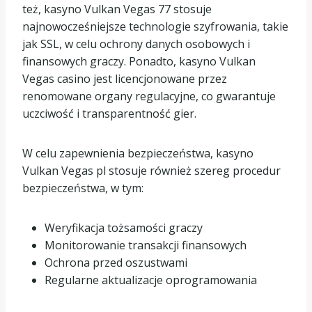
też, kasyno Vulkan Vegas 77 stosuje
najnowocześniejsze technologie szyfrowania, takie
jak SSL, w celu ochrony danych osobowych i
finansowych graczy. Ponadto, kasyno Vulkan
Vegas casino jest licencjonowane przez
renomowane organy regulacyjne, co gwarantuje
uczciwość i transparentność gier.
W celu zapewnienia bezpieczeństwa, kasyno
Vulkan Vegas pl stosuje również szereg procedur
bezpieczeństwa, w tym:
Weryfikacja tożsamości graczy
Monitorowanie transakcji finansowych
Ochrona przed oszustwami
Regularne aktualizacje oprogramowania