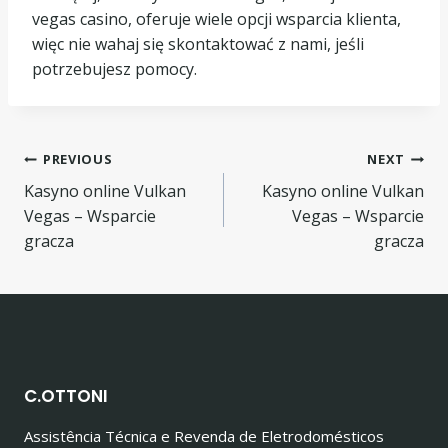
vegas casino, oferuje wiele opcji wsparcia klienta,
więc nie wahaj się skontaktować z nami, jeśli
potrzebujesz pomocy.
Navegação
PREVIOUS
NEXT
Kasyno online Vulkan
Kasyno online Vulkan
de
Vegas – Wsparcie
Vegas – Wsparcie
Post
gracza
gracza
C.OTTONI
Assistência Técnica e Revenda de Eletrodomésticos