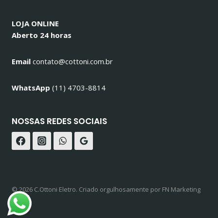
LOJA ONLINE
Aberto 24 horas
Email
contato@cottoni.com.br
WhatsApp
(11) 4703-8814
NOSSAS REDES SOCIAIS
© 2026 C.Ottoni Eletro. Criado orgulhosamente por FN Marketing
Digital