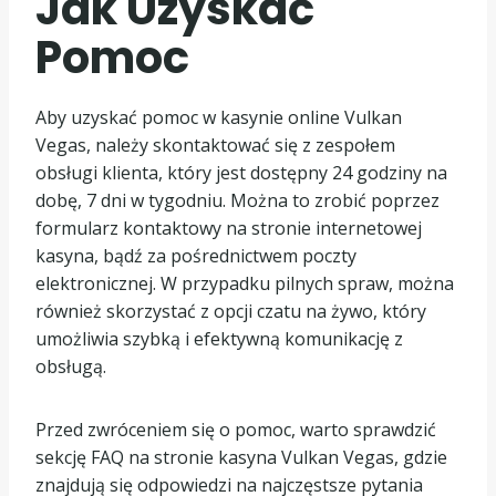
Jak Uzyskać
Pomoc
Aby uzyskać pomoc w kasynie online Vulkan
Vegas, należy skontaktować się z zespołem
obsługi klienta, który jest dostępny 24 godziny na
dobę, 7 dni w tygodniu. Można to zrobić poprzez
formularz kontaktowy na stronie internetowej
kasyna, bądź za pośrednictwem poczty
elektronicznej. W przypadku pilnych spraw, można
również skorzystać z opcji czatu na żywo, który
umożliwia szybką i efektywną komunikację z
obsługą.
Przed zwróceniem się o pomoc, warto sprawdzić
sekcję FAQ na stronie kasyna Vulkan Vegas, gdzie
znajdują się odpowiedzi na najczęstsze pytania