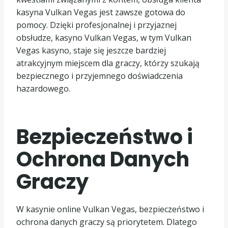
kasyna Vulkan Vegas jest zawsze gotowa do
pomocy. Dzięki profesjonalnej i przyjaznej
obsłudze, kasyno Vulkan Vegas, w tym Vulkan
Vegas kasyno, staje się jeszcze bardziej
atrakcyjnym miejscem dla graczy, którzy szukają
bezpiecznego i przyjemnego doświadczenia
hazardowego.
Bezpieczeństwo i
Ochrona Danych
Graczy
W kasynie online Vulkan Vegas, bezpieczeństwo i
ochrona danych graczy są priorytetem. Dlatego