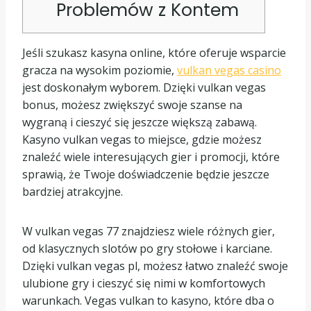
Problemów z Kontem
Jeśli szukasz kasyna online, które oferuje wsparcie
gracza na wysokim poziomie,
vulkan vegas casino
jest doskonałym wyborem. Dzięki vulkan vegas
bonus, możesz zwiększyć swoje szanse na
wygraną i cieszyć się jeszcze większą zabawą.
Kasyno vulkan vegas to miejsce, gdzie możesz
znaleźć wiele interesujących gier i promocji, które
sprawią, że Twoje doświadczenie będzie jeszcze
bardziej atrakcyjne.
W vulkan vegas 77 znajdziesz wiele różnych gier,
od klasycznych slotów po gry stołowe i karciane.
Dzięki vulkan vegas pl, możesz łatwo znaleźć swoje
ulubione gry i cieszyć się nimi w komfortowych
warunkach. Vegas vulkan to kasyno, które dba o