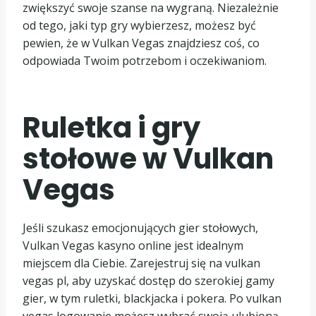
zwiększyć swoje szanse na wygraną. Niezależnie
od tego, jaki typ gry wybierzesz, możesz być
pewien, że w Vulkan Vegas znajdziesz coś, co
odpowiada Twoim potrzebom i oczekiwaniom.
Ruletka i gry
stołowe w Vulkan
Vegas
Jeśli szukasz emocjonujących gier stołowych,
Vulkan Vegas kasyno online jest idealnym
miejscem dla Ciebie. Zarejestruj się na vulkan
vegas pl, aby uzyskać dostęp do szerokiej gamy
gier, w tym ruletki, blackjacka i pokera. Po vulkan