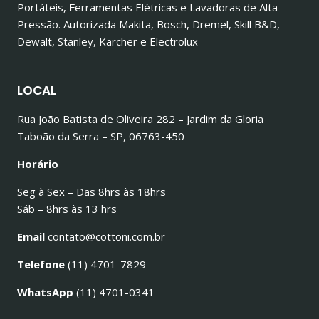
Portáteis, Ferramentas Elétricas e Lavadoras de Alta
Pressão. Autorizada Makita, Bosch, Dremel, Skill B&D,
Dewalt, Stanley, Karcher e Electrolux
LOCAL
Rua João Batista de Oliveira 282 – Jardim da Gloria
Taboão da Serra – SP, 06763-450
Horário
Seg à Sex – Das 8hrs às 18hrs
Sáb – 8hrs às 13 hrs
Email
contato@cottoni.com.br
Telefone
(11) 4701-7829
WhatsApp
(11) 4701-0341