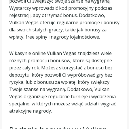
pozwoli Ci zwiększyć swoje szanse na wygraną.
Wystarczy wprowadzić kod promocyjny podczas
rejestracji, aby otrzymać bonus. Dodatkowo,
Vulkan Vegas oferuje regularne promocje i bonusy
dla swoich stałych graczy, takie jak bonusy za
wpłaty, free spiny i nagrody lojalnościowe.
W kasynie online Vulkan Vegas znajdziesz wiele
różnych promocji i bonusów, które są dostępne
przez cały rok. Możesz skorzystać z bonusu bez
depozytu, który pozwoli Ci wypróbować gry bez
ryzyka, lub z bonusu za wpłatę, który zwiększy
Twoje szanse na wygraną. Dodatkowo, Vulkan
Vegas organizuje regularne turnieje i wydarzenia
specjalne, w których możesz wziąć udział i wygrać
atrakcyjne nagrody.