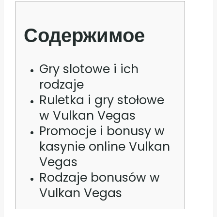
Содержимое
Gry slotowe i ich
rodzaje
Ruletka i gry stołowe
w Vulkan Vegas
Promocje i bonusy w
kasynie online Vulkan
Vegas
Rodzaje bonusów w
Vulkan Vegas