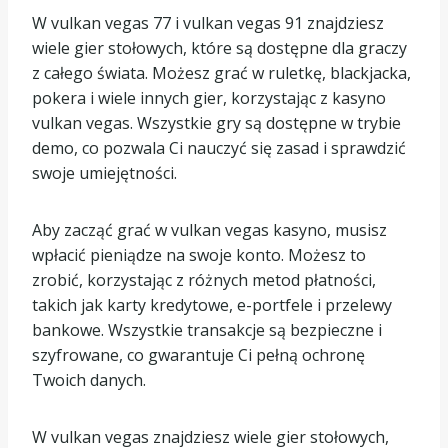
W vulkan vegas 77 i vulkan vegas 91 znajdziesz
wiele gier stołowych, które są dostępne dla graczy
z całego świata. Możesz grać w ruletkę, blackjacka,
pokera i wiele innych gier, korzystając z kasyno
vulkan vegas. Wszystkie gry są dostępne w trybie
demo, co pozwala Ci nauczyć się zasad i sprawdzić
swoje umiejętności.
Aby zacząć grać w vulkan vegas kasyno, musisz
wpłacić pieniądze na swoje konto. Możesz to
zrobić, korzystając z różnych metod płatności,
takich jak karty kredytowe, e-portfele i przelewy
bankowe. Wszystkie transakcje są bezpieczne i
szyfrowane, co gwarantuje Ci pełną ochronę
Twoich danych.
W vulkan vegas znajdziesz wiele gier stołowych,