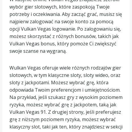
wybór gier slotowych, które zaspokoją Twoje
potrzeby i oczekiwania. Aby zacząć grać, musisz się
najpierw zalogować na swoje konto za pomocą
opcji Vulkan Vegas logowanie. Po zalogowaniu się,
możesz skorzystać z różnych bonusów, takich jak
Vulkan Vegas bonus, który pomoże Ci zwiększyć
swoje szanse na wygraną.
Wulkan Vegas oferuje wiele różnych rodzajów gier
slotowych, w tym klasyczne sloty, sloty wideo, oraz
sloty z jackpotami. Możesz wybrać grę, która
odpowiada Twoim preferencjom i umiejętnościom.
Na przykład, jeśli szukasz gry z wysokim poziomem
ryzyka, możesz wybrać grę z jackpotem, taką jak
Vulkan Vegas 91. Z drugiej strony, jeśli preferujesz
grę z niższym poziomem ryzyka, możesz wybrać
klasyczny slot, taki jak ten, który znajdziesz w sekcji