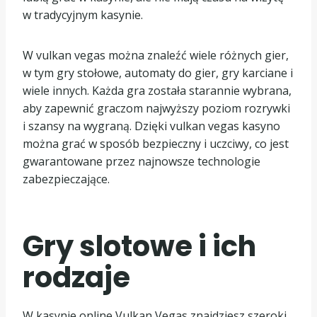
w tradycyjnym kasynie.
W vulkan vegas można znaleźć wiele różnych gier,
w tym gry stołowe, automaty do gier, gry karciane i
wiele innych. Każda gra została starannie wybrana,
aby zapewnić graczom najwyższy poziom rozrywki
i szansy na wygraną. Dzięki vulkan vegas kasyno
można grać w sposób bezpieczny i uczciwy, co jest
gwarantowane przez najnowsze technologie
zabezpieczające.
Gry slotowe i ich
rodzaje
W kasynie online Vulkan Vegas znajdziesz szeroki