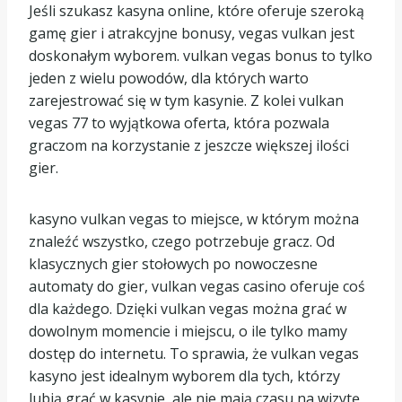
Jeśli szukasz kasyna online, które oferuje szeroką
gamę gier i atrakcyjne bonusy, vegas vulkan jest
doskonałym wyborem. vulkan vegas bonus to tylko
jeden z wielu powodów, dla których warto
zarejestrować się w tym kasynie. Z kolei vulkan
vegas 77 to wyjątkowa oferta, która pozwala
graczom na korzystanie z jeszcze większej ilości
gier.
kasyno vulkan vegas to miejsce, w którym można
znaleźć wszystko, czego potrzebuje gracz. Od
klasycznych gier stołowych po nowoczesne
automaty do gier, vulkan vegas casino oferuje coś
dla każdego. Dzięki vulkan vegas można grać w
dowolnym momencie i miejscu, o ile tylko mamy
dostęp do internetu. To sprawia, że vulkan vegas
kasyno jest idealnym wyborem dla tych, którzy
lubią grać w kasynie, ale nie mają czasu na wizytę