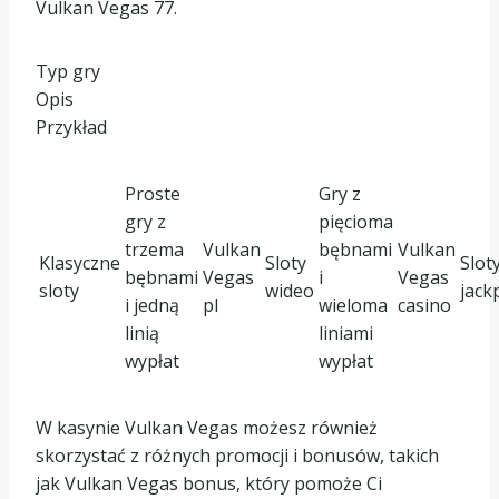
Vulkan Vegas 77.
Typ gry
Opis
Przykład
Proste
Gry z
gry z
pięcioma
trzema
Vulkan
bębnami
Vulkan
Klasyczne
Sloty
Sloty
bębnami
Vegas
i
Vegas
sloty
wideo
jack
i jedną
pl
wieloma
casino
linią
liniami
wypłat
wypłat
W kasynie Vulkan Vegas możesz również
skorzystać z różnych promocji i bonusów, takich
jak Vulkan Vegas bonus, który pomoże Ci