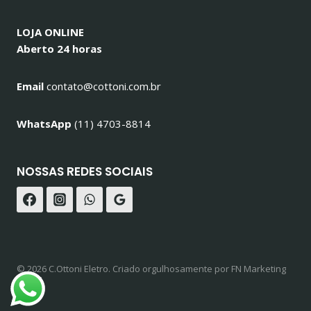
LOJA ONLINE
Aberto 24 horas
Email
contato@cottoni.com.br
WhatsApp
(11) 4703-8814
NOSSAS REDES SOCIAIS
© 2026 C.Ottoni Eletro. Criado orgulhosamente por FN Marketing
Digital