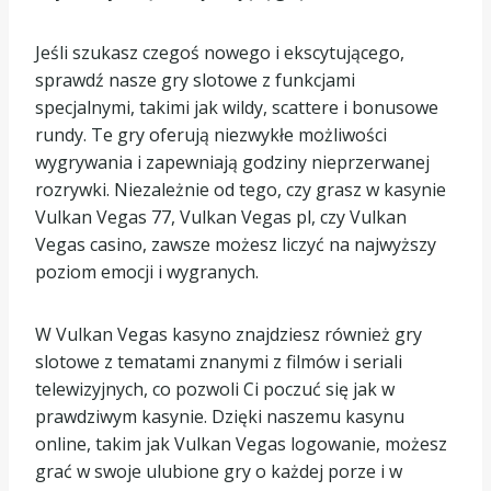
Jeśli szukasz czegoś nowego i ekscytującego,
sprawdź nasze gry slotowe z funkcjami
specjalnymi, takimi jak wildy, scattere i bonusowe
rundy. Te gry oferują niezwykłe możliwości
wygrywania i zapewniają godziny nieprzerwanej
rozrywki. Niezależnie od tego, czy grasz w kasynie
Vulkan Vegas 77, Vulkan Vegas pl, czy Vulkan
Vegas casino, zawsze możesz liczyć na najwyższy
poziom emocji i wygranych.
W Vulkan Vegas kasyno znajdziesz również gry
slotowe z tematami znanymi z filmów i seriali
telewizyjnych, co pozwoli Ci poczuć się jak w
prawdziwym kasynie. Dzięki naszemu kasynu
online, takim jak Vulkan Vegas logowanie, możesz
grać w swoje ulubione gry o każdej porze i w