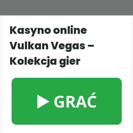
Kasyno online
Vulkan Vegas –
Kolekcja gier
▶️ GRAĆ