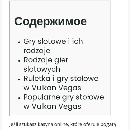
Содержимое
Gry slotowe i ich
rodzaje
Rodzaje gier
slotowych
Ruletka i gry stołowe
w Vulkan Vegas
Popularne gry stołowe
w Vulkan Vegas
Jeśli szukasz kasyna online, które oferuje bogatą