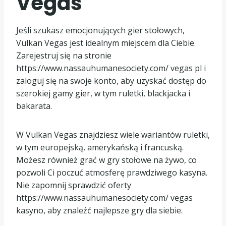
Vegas
Jeśli szukasz emocjonujących gier stołowych,
Vulkan Vegas jest idealnym miejscem dla Ciebie.
Zarejestruj się na stronie
https://www.nassauhumanesociety.com/ vegas pl i
zaloguj się na swoje konto, aby uzyskać dostęp do
szerokiej gamy gier, w tym ruletki, blackjacka i
bakarata.
W Vulkan Vegas znajdziesz wiele wariantów ruletki,
w tym europejską, amerykańską i francuską.
Możesz również grać w gry stołowe na żywo, co
pozwoli Ci poczuć atmosferę prawdziwego kasyna.
Nie zapomnij sprawdzić oferty
https://www.nassauhumanesociety.com/ vegas
kasyno, aby znaleźć najlepsze gry dla siebie.