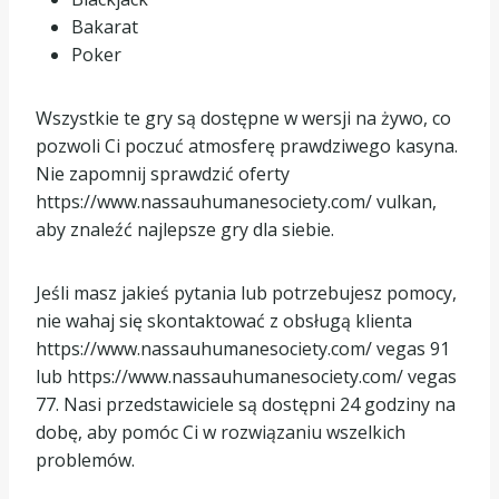
Bakarat
Poker
Wszystkie te gry są dostępne w wersji na żywo, co
pozwoli Ci poczuć atmosferę prawdziwego kasyna.
Nie zapomnij sprawdzić oferty
https://www.nassauhumanesociety.com/ vulkan,
aby znaleźć najlepsze gry dla siebie.
Jeśli masz jakieś pytania lub potrzebujesz pomocy,
nie wahaj się skontaktować z obsługą klienta
https://www.nassauhumanesociety.com/ vegas 91
lub https://www.nassauhumanesociety.com/ vegas
77. Nasi przedstawiciele są dostępni 24 godziny na
dobę, aby pomóc Ci w rozwiązaniu wszelkich
problemów.