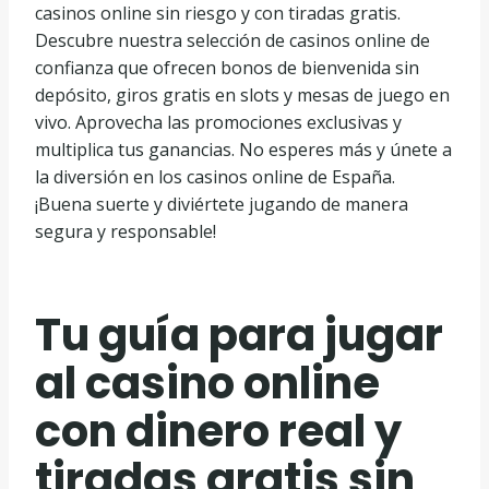
casinos online sin riesgo y con tiradas gratis.
Descubre nuestra selección de casinos online de
confianza que ofrecen bonos de bienvenida sin
depósito, giros gratis en slots y mesas de juego en
vivo. Aprovecha las promociones exclusivas y
multiplica tus ganancias. No esperes más y únete a
la diversión en los casinos online de España.
¡Buena suerte y diviértete jugando de manera
segura y responsable!
Tu guía para jugar
al casino online
con dinero real y
tiradas gratis sin