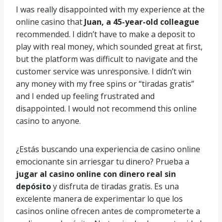
I was really disappointed with my experience at the
online casino that
Juan, a 45-year-old colleague
recommended. I didn’t have to make a deposit to
play with real money, which sounded great at first,
but the platform was difficult to navigate and the
customer service was unresponsive. I didn’t win
any money with my free spins or “tiradas gratis”
and I ended up feeling frustrated and
disappointed. I would not recommend this online
casino to anyone.
¿Estás buscando una experiencia de casino online
emocionante sin arriesgar tu dinero? Prueba a
jugar al casino online con dinero real sin
depósito
y disfruta de tiradas gratis. Es una
excelente manera de experimentar lo que los
casinos online ofrecen antes de comprometerte a