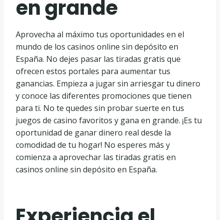
en grande
Aprovecha al máximo tus oportunidades en el
mundo de los casinos online sin depósito en
España. No dejes pasar las tiradas gratis que
ofrecen estos portales para aumentar tus
ganancias. Empieza a jugar sin arriesgar tu dinero
y conoce las diferentes promociones que tienen
para ti. No te quedes sin probar suerte en tus
juegos de casino favoritos y gana en grande. ¡Es tu
oportunidad de ganar dinero real desde la
comodidad de tu hogar! No esperes más y
comienza a aprovechar las tiradas gratis en
casinos online sin depósito en España.
Experiencia el