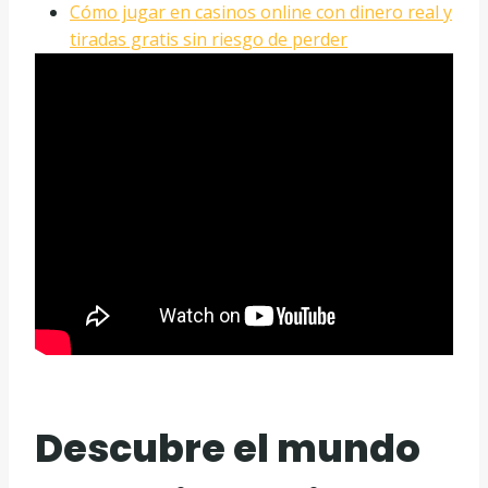
Cómo jugar en casinos online con dinero real y
tiradas gratis sin riesgo de perder
Descubre el mundo