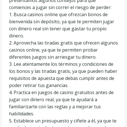
presentamos algunos consejos para que
comiences a jugar sin correr el riesgo de perder:
1. Busca casinos online que ofrezcan bonos de
bienvenida sin depósito, ya que te permiten jugar
con dinero real sin tener que gastar tu propio
dinero.
2. Aprovecha las tiradas gratis que ofrecen algunos
casinos online, ya que te permiten probar
diferentes juegos sin arriesgar tu dinero.
3. Lee atentamente los términos y condiciones de
los bonos y las tiradas gratis, ya que pueden haber
requisitos de apuesta que debas cumplir antes de
poder retirar tus ganancias.
4. Practica en juegos de casino gratuitos antes de
jugar con dinero real, ya que te ayudará a
familiarizarte con las reglas y a mejorar tus
habilidades.
5. Establece un presupuesto y cíñete a él, ya que te