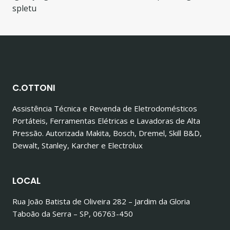
Post
spletu
C.OTTONI
Assistência Técnica e Revenda de Eletrodomésticos
Portáteis, Ferramentas Elétricas e Lavadoras de Alta
Pressão. Autorizada Makita, Bosch, Dremel, Skill B&D,
Dewalt, Stanley, Karcher e Electrolux
LOCAL
Rua João Batista de Oliveira 282 – Jardim da Gloria
Taboão da Serra – SP, 06763-450