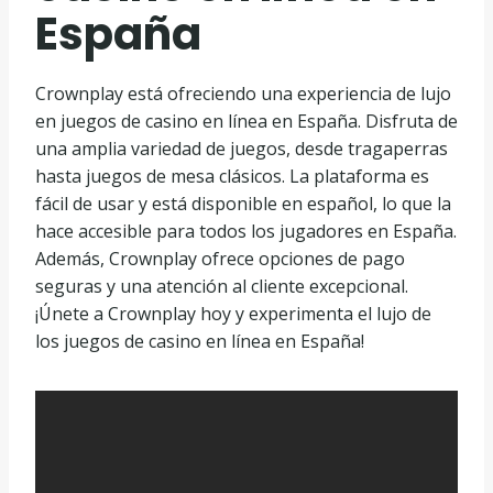
España
Crownplay está ofreciendo una experiencia de lujo
en juegos de casino en línea en España. Disfruta de
una amplia variedad de juegos, desde tragaperras
hasta juegos de mesa clásicos. La plataforma es
fácil de usar y está disponible en español, lo que la
hace accesible para todos los jugadores en España.
Además, Crownplay ofrece opciones de pago
seguras y una atención al cliente excepcional.
¡Únete a Crownplay hoy y experimenta el lujo de
los juegos de casino en línea en España!