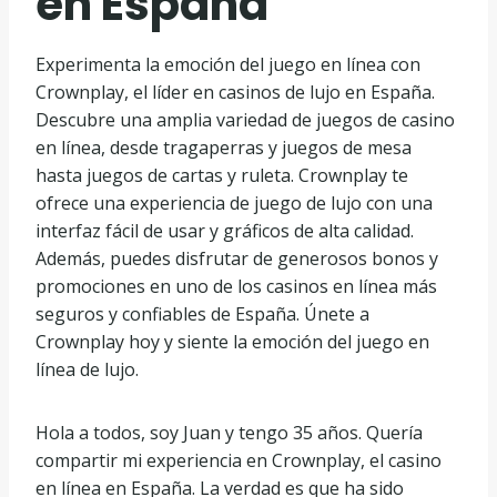
en España
Experimenta la emoción del juego en línea con
Crownplay, el líder en casinos de lujo en España.
Descubre una amplia variedad de juegos de casino
en línea, desde tragaperras y juegos de mesa
hasta juegos de cartas y ruleta. Crownplay te
ofrece una experiencia de juego de lujo con una
interfaz fácil de usar y gráficos de alta calidad.
Además, puedes disfrutar de generosos bonos y
promociones en uno de los casinos en línea más
seguros y confiables de España. Únete a
Crownplay hoy y siente la emoción del juego en
línea de lujo.
Hola a todos, soy Juan y tengo 35 años. Quería
compartir mi experiencia en Crownplay, el casino
en línea en España. La verdad es que ha sido