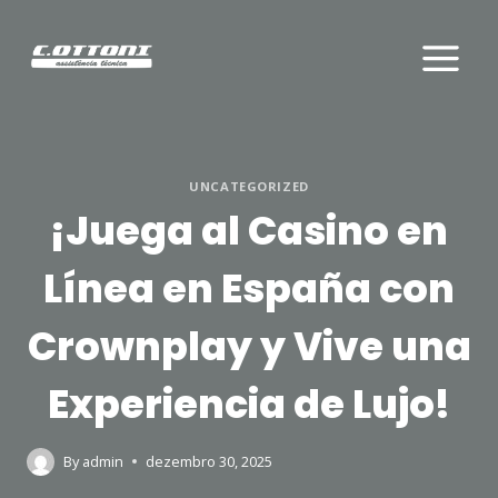
Skip
to
content
UNCATEGORIZED
¡Juega al Casino en
Línea en España con
Crownplay y Vive una
Experiencia de Lujo!
By
admin
dezembro 30, 2025