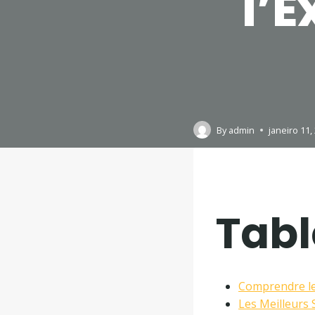
l’E
By
admin
janeiro 11,
Tabl
Comprendre le
Les Meilleurs 