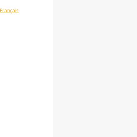
Français