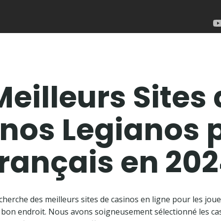
Meilleurs Sites
nos Legianos 
Français en 20
echerche des meilleurs sites de casinos en ligne pour les jou
 bon endroit. Nous avons soigneusement sélectionné les cas