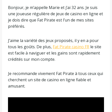
Bonjour, je m’appelle Marie et j’ai 32 ans. Je suis
une joueuse régulière de jeux de casino en ligne et
je dois dire que Fat Pirate est l’un de mes sites
préférés.
J’aime la variété des jeux proposés, il y en a pour
tous les goûts. De plus,
Fat Pirate casino FR
le site
est facile à naviguer et les gains sont rapidement
crédités sur mon compte.
Je recommande vivement Fat Pirate à tous ceux qui
cherchent un site de casino en ligne fiable et
amusant.