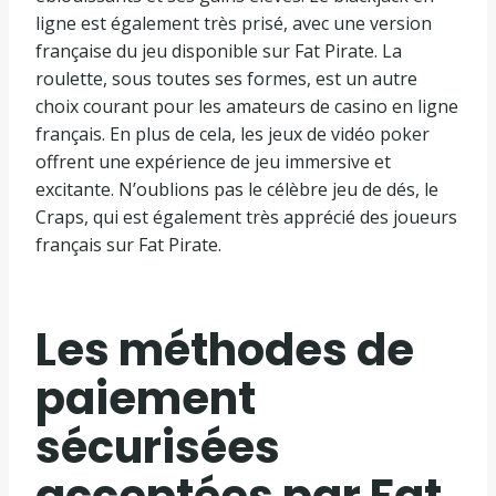
ligne est également très prisé, avec une version
française du jeu disponible sur Fat Pirate. La
roulette, sous toutes ses formes, est un autre
choix courant pour les amateurs de casino en ligne
français. En plus de cela, les jeux de vidéo poker
offrent une expérience de jeu immersive et
excitante. N’oublions pas le célèbre jeu de dés, le
Craps, qui est également très apprécié des joueurs
français sur Fat Pirate.
Les méthodes de
paiement
sécurisées