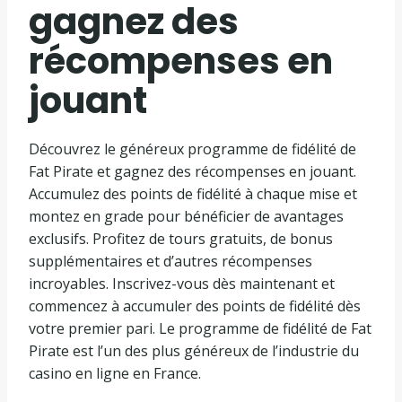
gagnez des
récompenses en
jouant
Découvrez le généreux programme de fidélité de
Fat Pirate et gagnez des récompenses en jouant.
Accumulez des points de fidélité à chaque mise et
montez en grade pour bénéficier de avantages
exclusifs. Profitez de tours gratuits, de bonus
supplémentaires et d’autres récompenses
incroyables. Inscrivez-vous dès maintenant et
commencez à accumuler des points de fidélité dès
votre premier pari. Le programme de fidélité de Fat
Pirate est l’un des plus généreux de l’industrie du
casino en ligne en France.