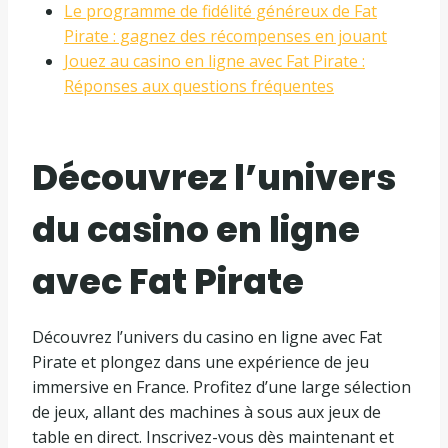
Le programme de fidélité généreux de Fat
Pirate : gagnez des récompenses en jouant
Jouez au casino en ligne avec Fat Pirate :
Réponses aux questions fréquentes
Découvrez l’univers
du casino en ligne
avec Fat Pirate
Découvrez l’univers du casino en ligne avec Fat
Pirate et plongez dans une expérience de jeu
immersive en France. Profitez d’une large sélection
de jeux, allant des machines à sous aux jeux de
table en direct. Inscrivez-vous dès maintenant et