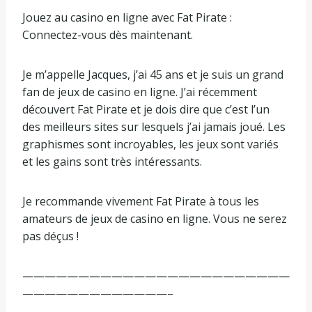
Jouez au casino en ligne avec Fat Pirate :
Connectez-vous dès maintenant.
Je m’appelle Jacques, j’ai 45 ans et je suis un grand
fan de jeux de casino en ligne. J’ai récemment
découvert Fat Pirate et je dois dire que c’est l’un
des meilleurs sites sur lesquels j’ai jamais joué. Les
graphismes sont incroyables, les jeux sont variés
et les gains sont très intéressants.
Je recommande vivement Fat Pirate à tous les
amateurs de jeux de casino en ligne. Vous ne serez
pas déçus !
————————————————————————
—————————————–