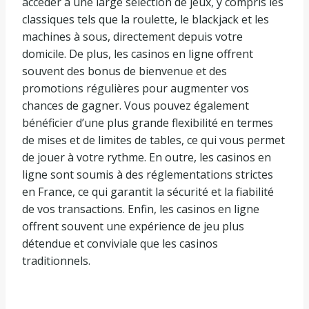
accéder à une large sélection de jeux, y compris les
classiques tels que la roulette, le blackjack et les
machines à sous, directement depuis votre
domicile. De plus, les casinos en ligne offrent
souvent des bonus de bienvenue et des
promotions régulières pour augmenter vos
chances de gagner. Vous pouvez également
bénéficier d’une plus grande flexibilité en termes
de mises et de limites de tables, ce qui vous permet
de jouer à votre rythme. En outre, les casinos en
ligne sont soumis à des réglementations strictes
en France, ce qui garantit la sécurité et la fiabilité
de vos transactions. Enfin, les casinos en ligne
offrent souvent une expérience de jeu plus
détendue et conviviale que les casinos
traditionnels.