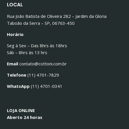
LOCAL
Rua João Batista de Oliveira 282 – Jardim da Gloria
Taboão da Serra – SP, 06763-450
Horário
Seg à Sex – Das 8hrs às 18hrs
Sáb – 8hrs às 13 hrs
Email
contato@cottoni.com.br
Telefone
(11) 4701-7829
WhatsApp
(11) 4701-0341
LOJA ONLINE
Aberto 24 horas