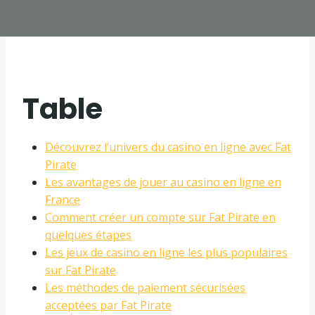
Table
Découvrez l’univers du casino en ligne avec Fat
Pirate
Les avantages de jouer au casino en ligne en
France
Comment créer un compte sur Fat Pirate en
quelques étapes
Les jeux de casino en ligne les plus populaires
sur Fat Pirate
Les méthodes de paiement sécurisées
acceptées par Fat Pirate