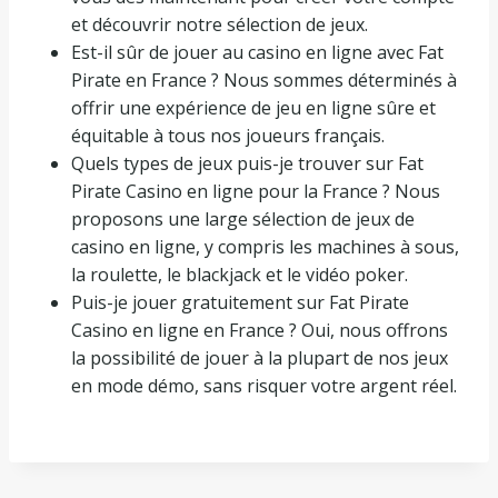
et découvrir notre sélection de jeux.
Est-il sûr de jouer au casino en ligne avec Fat
Pirate en France ? Nous sommes déterminés à
offrir une expérience de jeu en ligne sûre et
équitable à tous nos joueurs français.
Quels types de jeux puis-je trouver sur Fat
Pirate Casino en ligne pour la France ? Nous
proposons une large sélection de jeux de
casino en ligne, y compris les machines à sous,
la roulette, le blackjack et le vidéo poker.
Puis-je jouer gratuitement sur Fat Pirate
Casino en ligne en France ? Oui, nous offrons
la possibilité de jouer à la plupart de nos jeux
en mode démo, sans risquer votre argent réel.