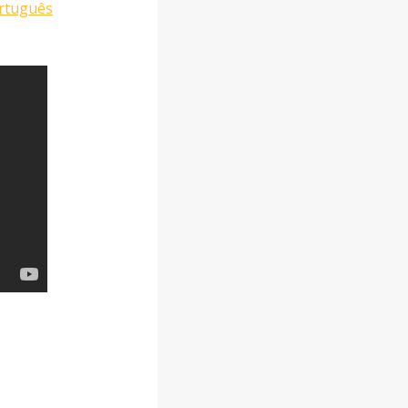
ortuguês