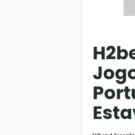
H2be
Jogo
Port
Esta