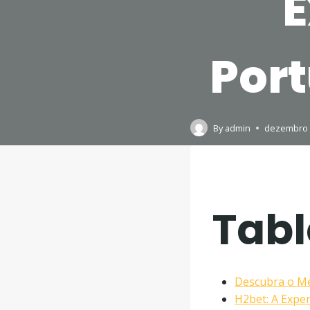
E
Port
By
admin
dezembro 
Tabl
Descubra o Me
H2bet: A Expe