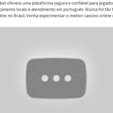
bet oferece uma plataforma segura e confiável para jogador
mento locais e atendimento em português. Nunca foi tão fá
line no Brasil. Venha experimentar o melhor cassino online