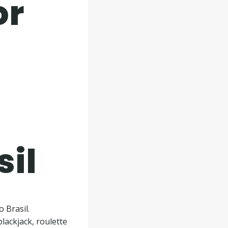
or
sil
 Brasil.
lackjack, roulette