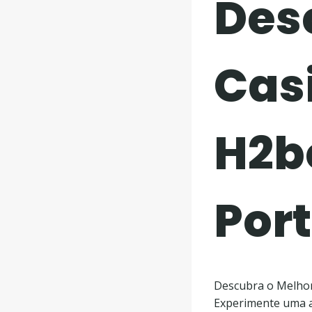
Des
Cas
H2b
Port
Descubra o Melhor
Experimente uma am