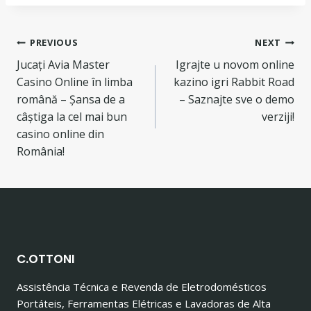
Navegação
PREVIOUS
NEXT
Jucați Avia Master
Igrajte u novom online
de
Casino Online în limba
kazino igri Rabbit Road
Post
română – Șansa de a
– Saznajte sve o demo
câștiga la cel mai bun
verziji!
casino online din
România!
C.OTTONI
Assistência Técnica e Revenda de Eletrodomésticos
Portáteis, Ferramentas Elétricas e Lavadoras de Alta