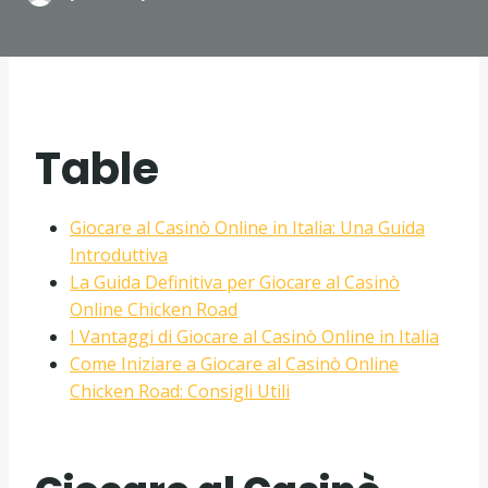
Table
Giocare al Casinò Online in Italia: Una Guida
Introduttiva
La Guida Definitiva per Giocare al Casinò
Online Chicken Road
I Vantaggi di Giocare al Casinò Online in Italia
Come Iniziare a Giocare al Casinò Online
Chicken Road: Consigli Utili