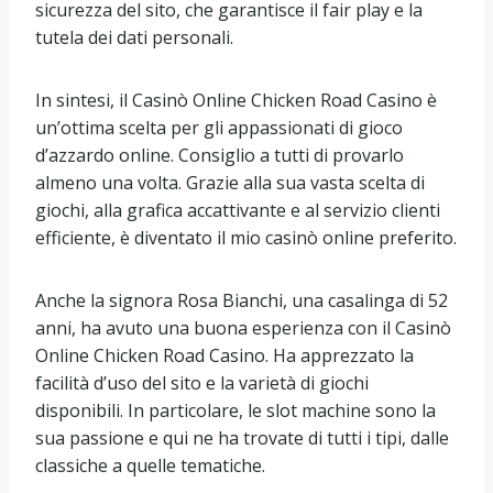
sicurezza del sito, che garantisce il fair play e la
tutela dei dati personali.
In sintesi, il Casinò Online Chicken Road Casino è
un’ottima scelta per gli appassionati di gioco
d’azzardo online. Consiglio a tutti di provarlo
almeno una volta. Grazie alla sua vasta scelta di
giochi, alla grafica accattivante e al servizio clienti
efficiente, è diventato il mio casinò online preferito.
Anche la signora Rosa Bianchi, una casalinga di 52
anni, ha avuto una buona esperienza con il Casinò
Online Chicken Road Casino. Ha apprezzato la
facilità d’uso del sito e la varietà di giochi
disponibili. In particolare, le slot machine sono la
sua passione e qui ne ha trovate di tutti i tipi, dalle
classiche a quelle tematiche.