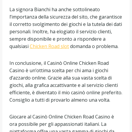
La signora Bianchi ha anche sottolineato
l’importanza della sicurezza del sito, che garantisce
il corretto svolgimento dei giochi e la tutela dei dati
personali. Inoltre, ha elogiato il servizio clienti,
sempre disponibile e pronto a rispondere a
qualsiasi
Chicken Road slot
domanda o problema.
In conclusione, il Casinò Online Chicken Road
Casino è un’ottima scelta per chi ama i giochi
d’azzardo online. Grazie alla sua vasta scelta di
giochi, alla grafica accattivante e al servizio clienti
efficiente, è diventato il mio casinò online preferito.
Consiglio a tutti di provarlo almeno una volta.
Giocare al Casinò Online Chicken Road Casino è
ora possibile per gli appassionati italiani. La
piattaforma offre una vasta gamma di giochi da