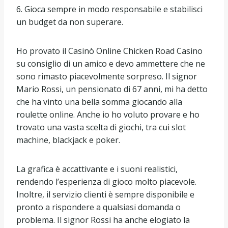
6. Gioca sempre in modo responsabile e stabilisci
un budget da non superare.
Ho provato il Casinò Online Chicken Road Casino
su consiglio di un amico e devo ammettere che ne
sono rimasto piacevolmente sorpreso. Il signor
Mario Rossi, un pensionato di 67 anni, mi ha detto
che ha vinto una bella somma giocando alla
roulette online. Anche io ho voluto provare e ho
trovato una vasta scelta di giochi, tra cui slot
machine, blackjack e poker.
La grafica è accattivante e i suoni realistici,
rendendo l’esperienza di gioco molto piacevole.
Inoltre, il servizio clienti è sempre disponibile e
pronto a rispondere a qualsiasi domanda o
problema. Il signor Rossi ha anche elogiato la