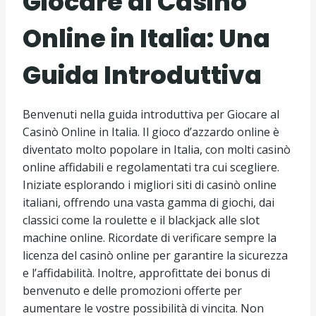
Giocare al Casinò
Online in Italia: Una
Guida Introduttiva
Benvenuti nella guida introduttiva per Giocare al
Casinò Online in Italia. Il gioco d’azzardo online è
diventato molto popolare in Italia, con molti casinò
online affidabili e regolamentati tra cui scegliere.
Iniziate esplorando i migliori siti di casinò online
italiani, offrendo una vasta gamma di giochi, dai
classici come la roulette e il blackjack alle slot
machine online. Ricordate di verificare sempre la
licenza del casinò online per garantire la sicurezza
e l’affidabilità. Inoltre, approfittate dei bonus di
benvenuto e delle promozioni offerte per
aumentare le vostre possibilità di vincita. Non