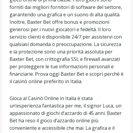
forniti dai migliori fornitori di software del settore,
garantendo una grafica e un suono di alta qualità.
Inoltre, Baxter Bet offre bonus e promozioni
generosi per i nuovi giocatori e fedeltà. Il loro
servizio clienti è disponibile 24/7 per assistervi con
qualsiasi domanda o preoccupazione. La sicurezza
e la protezione sono una priorità assoluta per
Baxter Bet, con crittografia SSL e firewall avanzati
per proteggere le tue informazioni personali e
finanziarie. Prova oggi Baxter Bet e scopri perché è
il casinò online preferito in Italia.
Gioca al Casinò Online in Italia è stata
un’esperienza fantastica per me, il signor Luca, un
appassionato di giochi d’azzardo di 45 anni. Baxter
Bet ha reso il gioco d’azzardo online più
conveniente e accessibile che mai. La grafica e il