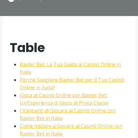
Table
Baxter Bet: La Tua Guida al Casinò Online in
Italia
Perché Scegliere Baxter Bet per il Tuo Casinò
Online in Italia?
Gioca al Casinò Online con Baxter Bet:
Un’Esperienza di Gioco di Prima Classe
I Vantaggi di Giocare al Casinò Online con
Baxter Bet in Italia
Come Iniziare a Giocare al Casinò Online con
Baxter Bet in Italia