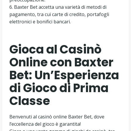
6. Baxter Bet accetta una varietà di metodi di
pagamento, tra cui carte di credito, portafogli
elettronici e bonifici bancari.
Gioca al Casinò
Online con Baxter
Bet: Un’Esperienza
di Gioco di Prima
Classe
Benvenuti al casinò online Baxter Bet, dove
l’eccellenza del gioco è garantita!