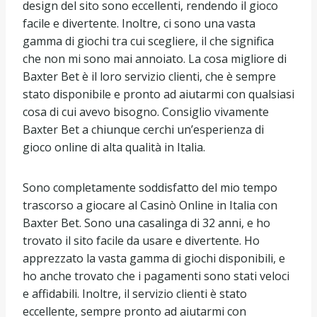
design del sito sono eccellenti, rendendo il gioco
facile e divertente. Inoltre, ci sono una vasta
gamma di giochi tra cui scegliere, il che significa
che non mi sono mai annoiato. La cosa migliore di
Baxter Bet è il loro servizio clienti, che è sempre
stato disponibile e pronto ad aiutarmi con qualsiasi
cosa di cui avevo bisogno. Consiglio vivamente
Baxter Bet a chiunque cerchi un’esperienza di
gioco online di alta qualità in Italia.
Sono completamente soddisfatto del mio tempo
trascorso a giocare al Casinò Online in Italia con
Baxter Bet. Sono una casalinga di 32 anni, e ho
trovato il sito facile da usare e divertente. Ho
apprezzato la vasta gamma di giochi disponibili, e
ho anche trovato che i pagamenti sono stati veloci
e affidabili. Inoltre, il servizio clienti è stato
eccellente, sempre pronto ad aiutarmi con