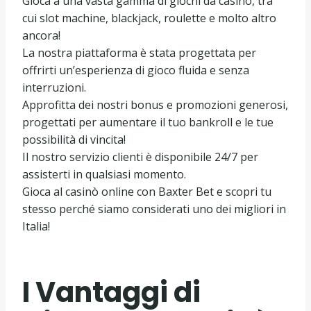
Gioca a una vasta gamma di giochi da casinò, tra
cui slot machine, blackjack, roulette e molto altro
ancora!
La nostra piattaforma è stata progettata per
offrirti un’esperienza di gioco fluida e senza
interruzioni.
Approfitta dei nostri bonus e promozioni generosi,
progettati per aumentare il tuo bankroll e le tue
possibilità di vincita!
Il nostro servizio clienti è disponibile 24/7 per
assisterti in qualsiasi momento.
Gioca al casinò online con Baxter Bet e scopri tu
stesso perché siamo considerati uno dei migliori in
Italia!
I Vantaggi di