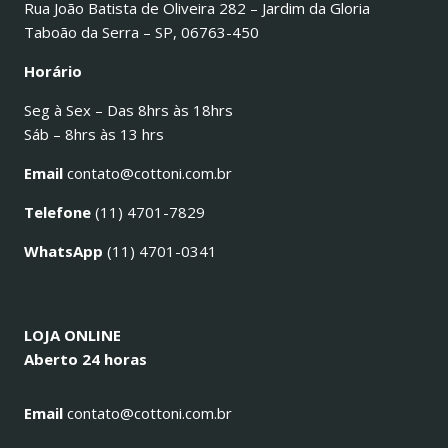
Rua João Batista de Oliveira 282 – Jardim da Gloria
Taboão da Serra – SP, 06763-450
Horário
Seg à Sex – Das 8hrs às 18hrs
Sáb – 8hrs às 13 hrs
Email
contato@cottoni.com.br
Telefone
(11) 4701-7829
WhatsApp
(11) 4701-0341
LOJA ONLINE
Aberto 24 horas
Email
contato@cottoni.com.br