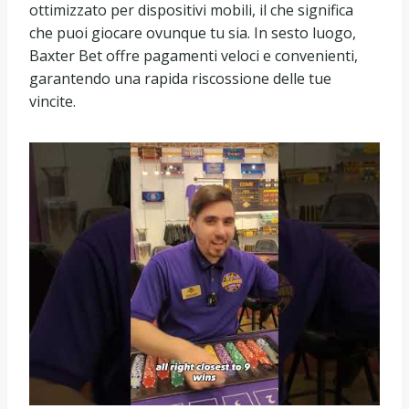
ottimizzato per dispositivi mobili, il che significa
che puoi giocare ovunque tu sia. In sesto luogo,
Baxter Bet offre pagamenti veloci e convenienti,
garantendo una rapida riscossione delle tue
vincite.