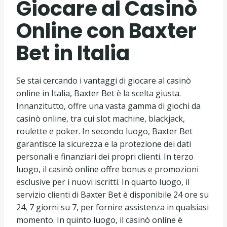
Giocare al Casinò
Online con Baxter
Bet in Italia
Se stai cercando i vantaggi di giocare al casinò
online in Italia, Baxter Bet è la scelta giusta.
Innanzitutto, offre una vasta gamma di giochi da
casinò online, tra cui slot machine, blackjack,
roulette e poker. In secondo luogo, Baxter Bet
garantisce la sicurezza e la protezione dei dati
personali e finanziari dei propri clienti. In terzo
luogo, il casinò online offre bonus e promozioni
esclusive per i nuovi iscritti. In quarto luogo, il
servizio clienti di Baxter Bet è disponibile 24 ore su
24, 7 giorni su 7, per fornire assistenza in qualsiasi
momento. In quinto luogo, il casinò online è