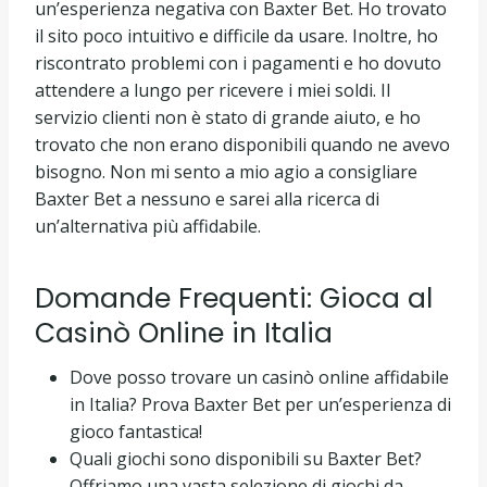
un’esperienza negativa con Baxter Bet. Ho trovato
il sito poco intuitivo e difficile da usare. Inoltre, ho
riscontrato problemi con i pagamenti e ho dovuto
attendere a lungo per ricevere i miei soldi. Il
servizio clienti non è stato di grande aiuto, e ho
trovato che non erano disponibili quando ne avevo
bisogno. Non mi sento a mio agio a consigliare
Baxter Bet a nessuno e sarei alla ricerca di
un’alternativa più affidabile.
Domande Frequenti: Gioca al
Casinò Online in Italia
Dove posso trovare un casinò online affidabile
in Italia? Prova Baxter Bet per un’esperienza di
gioco fantastica!
Quali giochi sono disponibili su Baxter Bet?
Offriamo una vasta selezione di giochi da