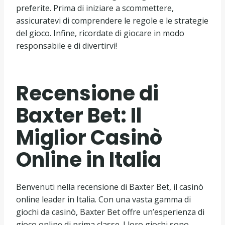
preferite. Prima di iniziare a scommettere,
assicuratevi di comprendere le regole e le strategie
del gioco. Infine, ricordate di giocare in modo
responsabile e di divertirvi!
Recensione di
Baxter Bet: Il
Miglior Casinò
Online in Italia
Benvenuti nella recensione di Baxter Bet, il casinò
online leader in Italia. Con una vasta gamma di
giochi da casinò, Baxter Bet offre un’esperienza di
gioco online di prima classe. I loro giochi sono