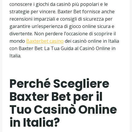
conoscere i giochi da casinò più popolari e le
strategie per vincere. Baxter Bet fornisce anche
recensioni imparziali e consigli di sicurezza per
garantire un’esperienza di gioco online sicura e
divertente. Non perdere l’occasione di scoprire il
mondo
Baxterbet casino
dei casinò online in Italia
con Baxter Bet: La Tua Guida al Casinò Online in
Italia.
Perché Scegliere
Baxter Bet per il
Tuo Casinò Online
in Italia?