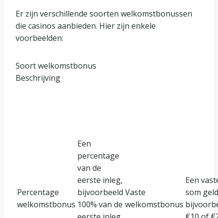
Er zijn verschillende soorten welkomstbonussen
die casinos aanbieden. Hier zijn enkele
voorbeelden:
Soort welkomstbonus
Beschrijving
Een
percentage
van de
eerste inleg,
Een vast
Percentage
bijvoorbeeld
Vaste
som geld
welkomstbonus
100% van de
welkomstbonus
bijvoorb
eerste inleg
€10 of €