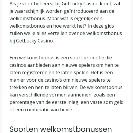
Als je voor het eerst bij GetLucky Casino komt, zal
je waarschijnlijk worden geïntroduceerd aan de
welkomstbonus. Maar wat is eigenlijk een
welkomstbonus en hoe werkt het? In deze gids
zullen we je alles vertellen over de welkomstbonus
bij GetLucky Casino.
Een welkomstbonus is een soort promotie die
casinos aanbieden aan nieuwe spelers om hen te
laten registreren en te laten spelen. Het is een
manier voor de casino’s om nieuwe spelers te
trekken en hen te laten blijven. De welkomstbonus
kan verschillende vormen aannemen, zoals een
percentage van de eerste inleg, een vaste som geld
of een combinatie van beide.
Soorten welkomstbonussen