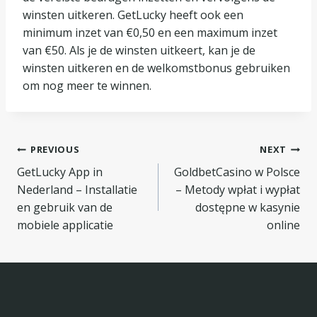
winsten uitkeren. GetLucky heeft ook een
minimum inzet van €0,50 en een maximum inzet
van €50. Als je de winsten uitkeert, kan je de
winsten uitkeren en de welkomstbonus gebruiken
om nog meer te winnen.
Navegação
PREVIOUS
NEXT
GetLucky App in
GoldbetCasino w Polsce
de
Nederland – Installatie
– Metody wpłat i wypłat
Post
en gebruik van de
dostępne w kasynie
mobiele applicatie
online