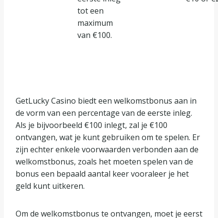
tot een
maximum
van €100.
GetLucky Casino biedt een welkomstbonus aan in
de vorm van een percentage van de eerste inleg.
Als je bijvoorbeeld €100 inlegt, zal je €100
ontvangen, wat je kunt gebruiken om te spelen. Er
zijn echter enkele voorwaarden verbonden aan de
welkomstbonus, zoals het moeten spelen van de
bonus een bepaald aantal keer vooraleer je het
geld kunt uitkeren.
Om de welkomstbonus te ontvangen, moet je eerst