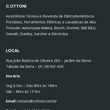
C.OTTONI
Assistência Técnica e Revenda de Eletrodomésticos
Portáteis, Ferramentas Elétricas e Lavadoras de Alta
Pressão. Autorizada Makita, Bosch, Dremel, Skill B&D,
Dewalt, Stanley, Karcher e Electrolux
LOCAL
Rua João Batista de Oliveira 282 – Jardim da Gloria
Taboão da Serra – SP, 06763-450
Horário
Seg à Sex – Das 8hrs às 18hrs
Sáb – 8hrs às 13 hrs
Email
contato@cottoni.com.br