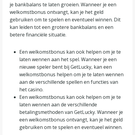
je bankbalans te laten groeien. Wanneer je een
welkomstbonus ontvangt, kan je het geld
gebruiken om te spelen en eventueel winnen. Dit
kan leiden tot een grotere bankbalans en een
betere financiële situatie.
Een welkomstbonus kan ook helpen om je te
laten wennen aan het spel. Wanneer je een
nieuwe speler bent bij GetLucky, kan een
welkomstbonus helpen om je te laten wennen
aan de verschillende spellen en functies van
het casino.
Een welkomstbonus kan ook helpen om je te
laten wennen aan de verschillende
betalingsmethoden van GetLucky. Wanneer je
een welkomstbonus ontvangt, kan je het geld
gebruiken om te spelen en eventueel winnen.