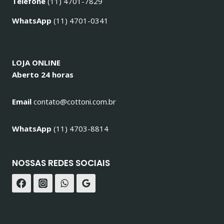
Telefone
(11) 4701-7829
WhatsApp
(11) 4701-0341
LOJA ONLINE
Aberto 24 horas
Email
contato@cottoni.com.br
WhatsApp
(11) 4703-8814
NOSSAS REDES SOCIAIS