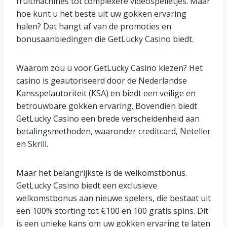
fruitmachines tot complexere videospelletjes. Maar
hoe kunt u het beste uit uw gokken ervaring
halen? Dat hangt af van de promoties en
bonusaanbiedingen die GetLucky Casino biedt.
Waarom zou u voor GetLucky Casino kiezen? Het
casino is geautoriseerd door de Nederlandse
Kansspelautoriteit (KSA) en biedt een veilige en
betrouwbare gokken ervaring. Bovendien biedt
GetLucky Casino een brede verscheidenheid aan
betalingsmethoden, waaronder creditcard, Neteller
en Skrill.
Maar het belangrijkste is de welkomstbonus.
GetLucky Casino biedt een exclusieve
welkomstbonus aan nieuwe spelers, die bestaat uit
een 100% storting tot €100 en 100 gratis spins. Dit
is een unieke kans om uw gokken ervaring te laten