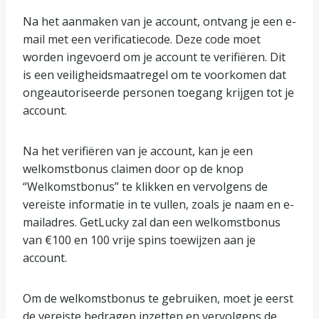
Na het aanmaken van je account, ontvang je een e-
mail met een verificatiecode. Deze code moet
worden ingevoerd om je account te verifiëren. Dit
is een veiligheidsmaatregel om te voorkomen dat
ongeautoriseerde personen toegang krijgen tot je
account.
Na het verifiëren van je account, kan je een
welkomstbonus claimen door op de knop
“Welkomstbonus” te klikken en vervolgens de
vereiste informatie in te vullen, zoals je naam en e-
mailadres. GetLucky zal dan een welkomstbonus
van €100 en 100 vrije spins toewijzen aan je
account.
Om de welkomstbonus te gebruiken, moet je eerst
de vereiste bedragen inzetten en vervolgens de