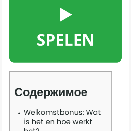
▶️
SPELEN
Содержимое
Welkomstbonus: Wat
is het en hoe werkt