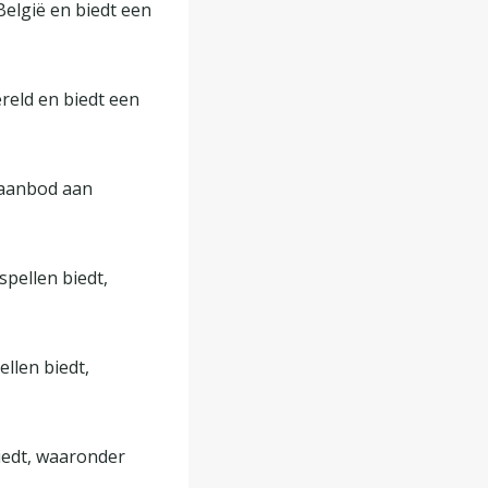
België en biedt een
reld en biedt een
d aanbod aan
pellen biedt,
llen biedt,
biedt, waaronder