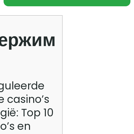
ержим
guleerde
e casino’s
lgië: Top 10
o’s en