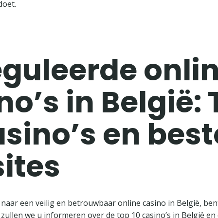
doet.
guleerde onli
no’s in België:
asino’s en best
ites
naar een veilig en betrouwbaar online casino in België, bent 
el zullen we u informeren over de top 10 casino’s in België e