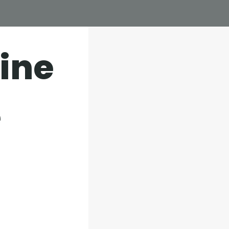
ine
ë