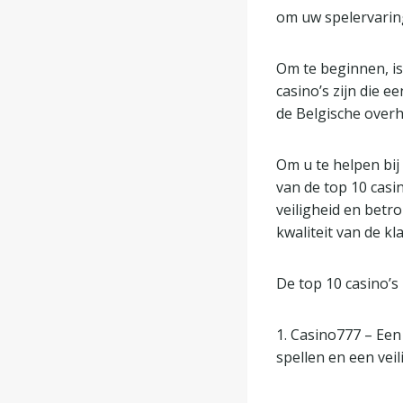
om uw spelervarin
Om te beginnen, is
casino’s zijn die 
de Belgische overh
Om u te helpen bij
van de top 10 casin
veiligheid en betr
kwaliteit van de kl
De top 10 casino’s i
1. Casino777 – Een
spellen en een ve