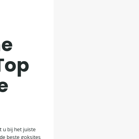
ne
 Top
e
u bij het juiste
n de beste goksites