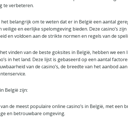
g te verbeteren.
 het belangrijk om te weten dat er in België een aantal ger
een veilige en eerlijke spelomgeving bieden. Deze casino’s zi
eid en voldoen aan de strikte normen en regels van de speli
 het vinden van de beste goksites in België, hebben we een 
o’s in het land. Deze lijst is gebaseerd op een aantal facto
ouwbaarheid van de casino’s, de breedte van het aanbod aan
antenservice.
n België zijn:
 van de meest populaire online casino’s in België, met een
ilige en betrouwbare omgeving.