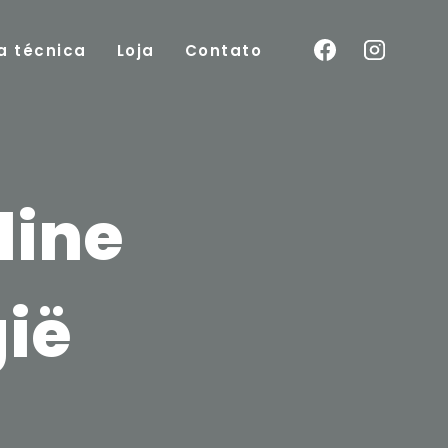
a técnica
Loja
Contato
line
gië