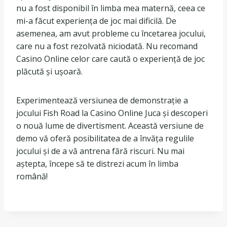
nu a fost disponibil în limba mea maternă, ceea ce
mi-a făcut experiența de joc mai dificilă. De
asemenea, am avut probleme cu încetarea jocului,
care nu a fost rezolvată niciodată. Nu recomand
Casino Online celor care caută o experiență de joc
plăcută și ușoară.
Experimentează versiunea de demonstrație a
jocului Fish Road la Casino Online Juca și descoperi
o nouă lume de divertisment. Această versiune de
demo vă oferă posibilitatea de a învăța regulile
jocului și de a vă antrena fără riscuri. Nu mai
aștepta, începe să te distrezi acum în limba
română!