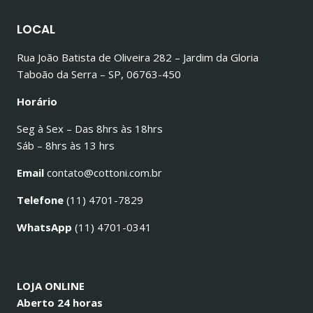
LOCAL
Rua João Batista de Oliveira 282 – Jardim da Gloria
Taboão da Serra – SP, 06763-450
Horário
Seg à Sex – Das 8hrs às 18hrs
Sáb – 8hrs às 13 hrs
Email
contato@cottoni.com.br
Telefone
(11) 4701-7829
WhatsApp
(11) 4701-0341
LOJA ONLINE
Aberto 24 horas