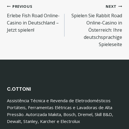
Navegação
PREVIOUS
NEXT
Erlebe Fish Road Online-
Spielen Sie Rabbit Road
de
Casino in Deutschland –
Online-Casino in
Post
Jetzt spielen!
Österreich: Ihre
deutschsprachige
Spieleseite
C.OTTONI
Assistência Técnica e Revenda de Eletrodomésticos
Portáteis, Ferramentas Elétricas e Lavadoras de Alta
Pressão. Autorizada Makita, Bosch, Dremel, Skill B&D,
Dewalt, Stanley, Karcher e Electrolux