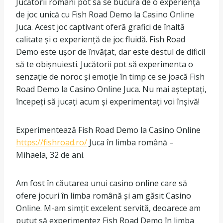
Jucătorii români pot să se bucură de o experiență
de joc unică cu Fish Road Demo la Casino Online
Juca. Acest joc captivant oferă grafici de înaltă
calitate și o experiență de joc fluidă. Fish Road
Demo este ușor de învățat, dar este destul de dificil
să te obișnuiesti. Jucătorii pot să experimenta o
senzație de noroc și emoție în timp ce se joacă Fish
Road Demo la Casino Online Juca. Nu mai așteptați,
începeți să jucați acum și experimentați voi înșivă!
Experimentează Fish Road Demo la Casino Online
https://fishroad.ro/
Juca în limba română –
Mihaela, 32 de ani.
Am fost în căutarea unui casino online care să
ofere jocuri în limba română și am găsit Casino
Online. M-am simțit excelent servită, deoarece am
putut să experimentez Fish Road Demo în limba