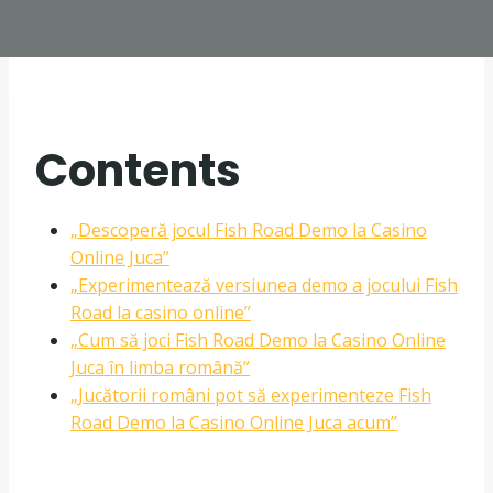
Contents
„Descoperă jocul Fish Road Demo la Casino
Online Juca”
„Experimentează versiunea demo a jocului Fish
Road la casino online”
„Cum să joci Fish Road Demo la Casino Online
Juca în limba română”
„Jucătorii români pot să experimenteze Fish
Road Demo la Casino Online Juca acum”