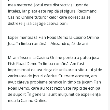
mea maternă. Jocul este distractiv și ușor de
înțeles, iar plata este rapidă și sigură. Recomand
Casino Online tuturor celor care doresc să se
distreze și să câștige câteva bani.
Experimentează Fish Road Demo la Casino Online
Juca în limba română – Alexandru, 45 de ani.
M-am înscris la Casino Online pentru a putea juca
Fish Road Demo în limba română. Am fost
impresionat de ușurința de utilizare a site-ului și de
varietatea de jocuri oferite. Cu toate acestea, am
avut câteva probleme tehnice în timp ce jucam Fish
Road Demo, care au fost rezolvate rapid de echipa
de suport. În general, sunt mulțumit de experiența
mea la Casino Online.