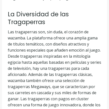
La Diversidad de las
Tragaperras
Las tragaperras son, sin duda, el corazón de
wazamba. La plataforma ofrece una amplia gama
de títulos temáticos, con diseños atractivos y
funciones especiales que añaden emoción al juego.
Desde tragaperras inspiradas en la mitología
egipcia hasta aquellas basadas en películas y series
de televisión, hay una tragaperras para cada
aficionado. Además de las tragaperras clásicas,
wazamba también ofrece una selección de
tragaperras Megaways, que se caracterizan por
sus carretes en cascada y sus miles de formas de
ganar. Las tragaperras con pagos en cluster
ofrecen una forma de juego innovadora, donde los