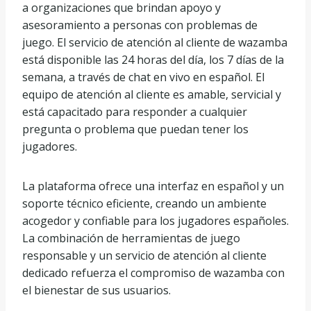
a organizaciones que brindan apoyo y
asesoramiento a personas con problemas de
juego. El servicio de atención al cliente de wazamba
está disponible las 24 horas del día, los 7 días de la
semana, a través de chat en vivo en español. El
equipo de atención al cliente es amable, servicial y
está capacitado para responder a cualquier
pregunta o problema que puedan tener los
jugadores.
La plataforma ofrece una interfaz en español y un
soporte técnico eficiente, creando un ambiente
acogedor y confiable para los jugadores españoles.
La combinación de herramientas de juego
responsable y un servicio de atención al cliente
dedicado refuerza el compromiso de wazamba con
el bienestar de sus usuarios.