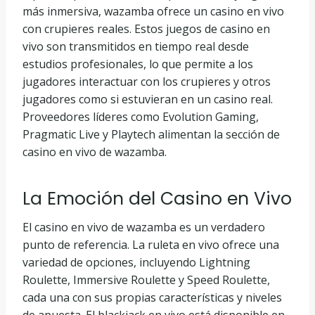
más inmersiva, wazamba ofrece un casino en vivo
con crupieres reales. Estos juegos de casino en
vivo son transmitidos en tiempo real desde
estudios profesionales, lo que permite a los
jugadores interactuar con los crupieres y otros
jugadores como si estuvieran en un casino real.
Proveedores líderes como Evolution Gaming,
Pragmatic Live y Playtech alimentan la sección de
casino en vivo de wazamba.
La Emoción del Casino en Vivo
El casino en vivo de wazamba es un verdadero
punto de referencia. La ruleta en vivo ofrece una
variedad de opciones, incluyendo Lightning
Roulette, Immersive Roulette y Speed Roulette,
cada una con sus propias características y niveles