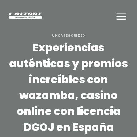
Skip
to
content
UNCATEGORIZED
Experiencias
auténticas y premios
increíbles con
wazamba, casino
online con licencia
DGOJ en España