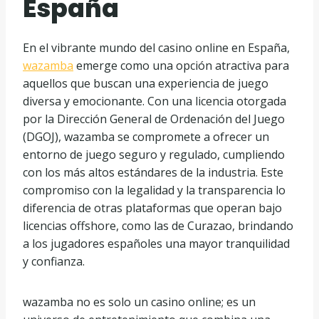
España
En el vibrante mundo del casino online en España,
wazamba
emerge como una opción atractiva para
aquellos que buscan una experiencia de juego
diversa y emocionante. Con una licencia otorgada
por la Dirección General de Ordenación del Juego
(DGOJ), wazamba se compromete a ofrecer un
entorno de juego seguro y regulado, cumpliendo
con los más altos estándares de la industria. Este
compromiso con la legalidad y la transparencia lo
diferencia de otras plataformas que operan bajo
licencias offshore, como las de Curazao, brindando
a los jugadores españoles una mayor tranquilidad
y confianza.
wazamba no es solo un casino online; es un