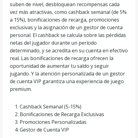
suben de nivel, desbloquean recompensas cada
vez más atractivas, como cashback semanal (de 5%
a 15%), bonificaciones de recarga, promociones
exclusivas y la asignación de un gestor de cuenta
personal. El cashback se calcula sobre las pérdidas
netas del jugador durante un período
determinado, y se acredita en su cuenta en efectivo
real. Las bonificaciones de recarga ofrecen la
oportunidad de aumentar tu saldo y seguir
jugando. Y la atención personalizada de un gestor
de cuenta VIP garantiza una experiencia de juego
premium.
Cashback Semanal (5-15%)
Bonificaciones de Recarga Exclusivas
Promociones Personalizadas
Gestor de Cuenta VIP