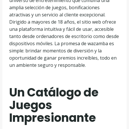
universo de entretenimiento que combina una
amplia selección de juegos, bonificaciones
atractivas y un servicio al cliente excepcional.
Dirigido a mayores de 18 años, el sitio web ofrece
una plataforma intuitiva y fácil de usar, accesible
tanto desde ordenadores de escritorio como desde
dispositivos móviles. La promesa de wazamba es
simple: brindar momentos de diversión y la
oportunidad de ganar premios increíbles, todo en
un ambiente seguro y responsable.
Un Catálogo de
Juegos
Impresionante