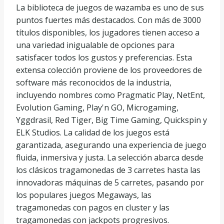
La biblioteca de juegos de wazamba es uno de sus
puntos fuertes más destacados. Con más de 3000
títulos disponibles, los jugadores tienen acceso a
una variedad inigualable de opciones para
satisfacer todos los gustos y preferencias. Esta
extensa colección proviene de los proveedores de
software más reconocidos de la industria,
incluyendo nombres como Pragmatic Play, NetEnt,
Evolution Gaming, Play'n GO, Microgaming,
Yggdrasil, Red Tiger, Big Time Gaming, Quickspin y
ELK Studios. La calidad de los juegos está
garantizada, asegurando una experiencia de juego
fluida, inmersiva y justa. La selección abarca desde
los clásicos tragamonedas de 3 carretes hasta las
innovadoras máquinas de 5 carretes, pasando por
los populares juegos Megaways, las
tragamonedas con pagos en cluster y las
tragamonedas con jackpots progresivos.