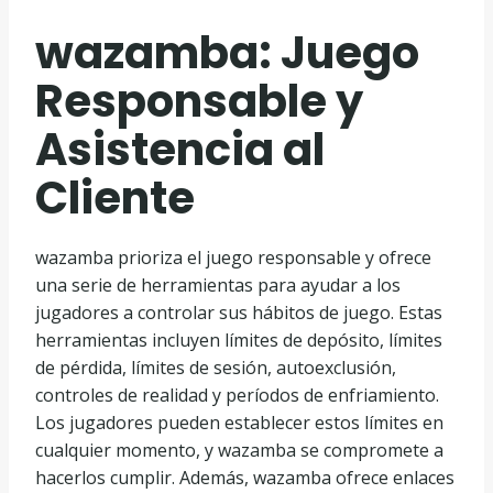
wazamba: Juego
Responsable y
Asistencia al
Cliente
wazamba prioriza el juego responsable y ofrece
una serie de herramientas para ayudar a los
jugadores a controlar sus hábitos de juego. Estas
herramientas incluyen límites de depósito, límites
de pérdida, límites de sesión, autoexclusión,
controles de realidad y períodos de enfriamiento.
Los jugadores pueden establecer estos límites en
cualquier momento, y wazamba se compromete a
hacerlos cumplir. Además, wazamba ofrece enlaces