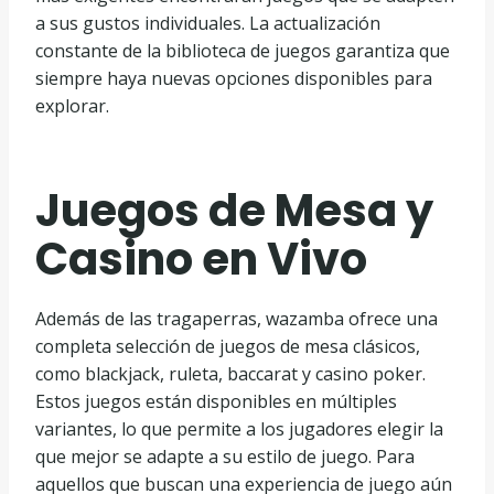
a sus gustos individuales. La actualización
constante de la biblioteca de juegos garantiza que
siempre haya nuevas opciones disponibles para
explorar.
Juegos de Mesa y
Casino en Vivo
Además de las tragaperras, wazamba ofrece una
completa selección de juegos de mesa clásicos,
como blackjack, ruleta, baccarat y casino poker.
Estos juegos están disponibles en múltiples
variantes, lo que permite a los jugadores elegir la
que mejor se adapte a su estilo de juego. Para
aquellos que buscan una experiencia de juego aún