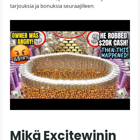
tarjouksia ja bonuksia seuraajilleen.
Mikä Excitewinin