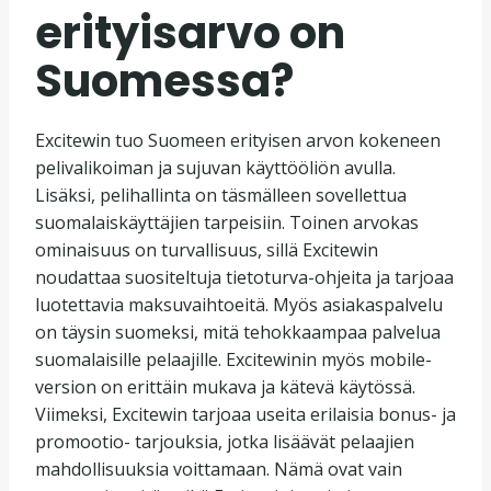
erityisarvo on
Suomessa?
Excitewin tuo Suomeen erityisen arvon kokeneen
pelivalikoiman ja sujuvan käyttööliön avulla.
Lisäksi, pelihallinta on täsmälleen sovellettua
suomalaiskäyttäjien tarpeisiin. Toinen arvokas
ominaisuus on turvallisuus, sillä Excitewin
noudattaa suositeltuja tietoturva-ohjeita ja tarjoaa
luotettavia maksuvaihtoeitä. Myös asiakaspalvelu
on täysin suomeksi, mitä tehokkaampaa palvelua
suomalaisille pelaajille. Excitewinin myös mobile-
version on erittäin mukava ja kätevä käytössä.
Viimeksi, Excitewin tarjoaa useita erilaisia bonus- ja
promootio- tarjouksia, jotka lisäävät pelaajien
mahdollisuuksia voittamaan. Nämä ovat vain