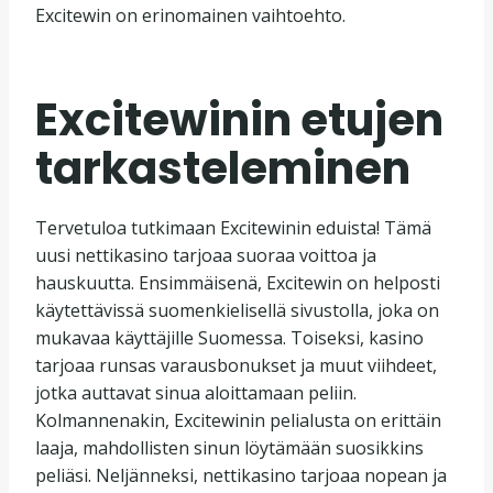
Excitewin on erinomainen vaihtoehto.
Excitewinin etujen
tarkasteleminen
Tervetuloa tutkimaan Excitewinin eduista! Tämä
uusi nettikasino tarjoaa suoraa voittoa ja
hauskuutta. Ensimmäisenä, Excitewin on helposti
käytettävissä suomenkielisellä sivustolla, joka on
mukavaa käyttäjille Suomessa. Toiseksi, kasino
tarjoaa runsas varausbonukset ja muut viihdeet,
jotka auttavat sinua aloittamaan peliin.
Kolmannenakin, Excitewinin pelialusta on erittäin
laaja, mahdollisten sinun löytämään suosikkins
peliäsi. Neljänneksi, nettikasino tarjoaa nopean ja