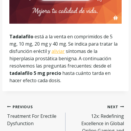
Tadalafilo
está a la venta en comprimidos de 5
mg, 10 mg, 20 mg y 40 mg. Se indica para tratar la
disfunción eréctil y
aliviar
síntomas de la
hiperplasia prostática benigna. A continuación
resolvemos las preguntas frecuentes: desde el
tadalafilo 5 mg precio
hasta cuánto tarda en
hacer efecto cada dosis.
Navegação
PREVIOUS
NEXT
Treatment For Erectile
12x: Redefining
de
Dysfunction
Excellence in Global
Online Gaming and