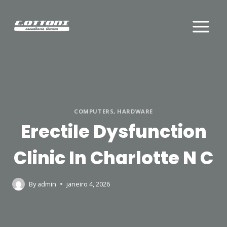
Skip
to
content
COMPUTERS, HARDWARE
Erectile Dysfunction
Clinic In Charlotte N C
By
admin
janeiro 4, 2026