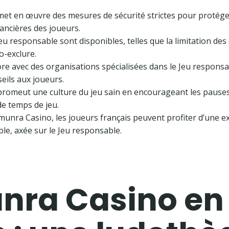
et en œuvre des mesures de sécurité strictes pour protége
nancières des joueurs.
eu responsable sont disponibles, telles que la limitation des 
to-exclure.
bore avec des organisations spécialisées dans le Jeu responsa
eils aux joueurs.
romeut une culture du jeu sain en encourageant les pauses 
 de temps de jeu.
Amunra Casino, les joueurs français peuvent profiter d’une e
ble, axée sur le Jeu responsable.
nra Casino en