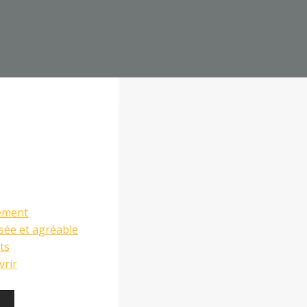
nement
sée et agréable
ts
vrir