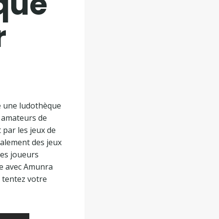
èque
r
e une ludothèque
es amateurs de
 par les jeux de
alement des jeux
Les joueurs
ure avec Amunra
 tentez votre