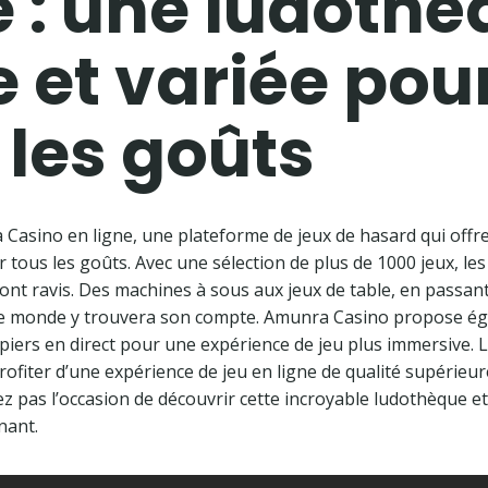
e : une ludoth
e et variée pou
 les goûts
Casino en ligne, une plateforme de jeux de hasard qui offr
r tous les goûts. Avec une sélection de plus de 1000 jeux, l
ont ravis. Des machines à sous aux jeux de table, en passant
 le monde y trouvera son compte. Amunra Casino propose ég
upiers en direct pour une expérience de jeu plus immersive. 
rofiter d’une expérience de jeu en ligne de qualité supérie
 pas l’occasion de découvrir cette incroyable ludothèque et
nant.