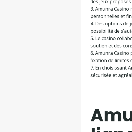
des jeux proposés.
3. Amunra Casino m
personnelles et fi
4. Des options de j
possibilité de s’au
5. Le casino colla
soutien et des cons
6. Amunra Casino p
fixation de limites
7. En choisissant 
sécurisée et agréa
Amu