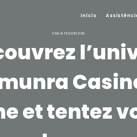
Início
Assistênci
UNCATEGORIZED
ouvrez l’uni
munra Casin
ne et tentez v