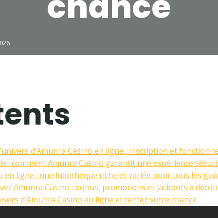
chance
2026
tents
’univers d’Amunra Casino en ligne : inscription et fonction
le : comment Amunra Casino garantit une expérience sécuri
en ligne : une ludothèque riche et variée pour tous les goû
vec Amunra Casino : bonus, promotions et jackpots à décou
ivers d’Amunra Casino en ligne et tentez votre chance