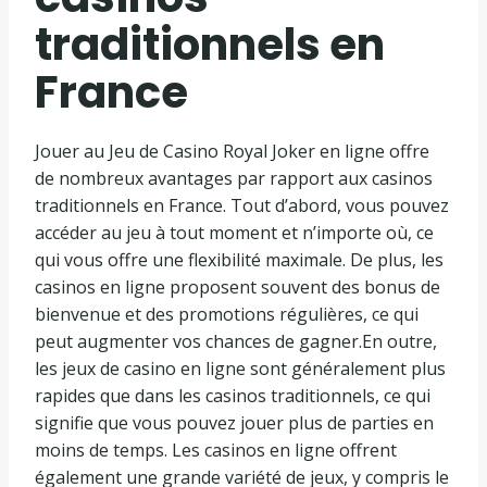
traditionnels en
France
Jouer au Jeu de Casino Royal Joker en ligne offre
de nombreux avantages par rapport aux casinos
traditionnels en France. Tout d’abord, vous pouvez
accéder au jeu à tout moment et n’importe où, ce
qui vous offre une flexibilité maximale. De plus, les
casinos en ligne proposent souvent des bonus de
bienvenue et des promotions régulières, ce qui
peut augmenter vos chances de gagner.En outre,
les jeux de casino en ligne sont généralement plus
rapides que dans les casinos traditionnels, ce qui
signifie que vous pouvez jouer plus de parties en
moins de temps. Les casinos en ligne offrent
également une grande variété de jeux, y compris le