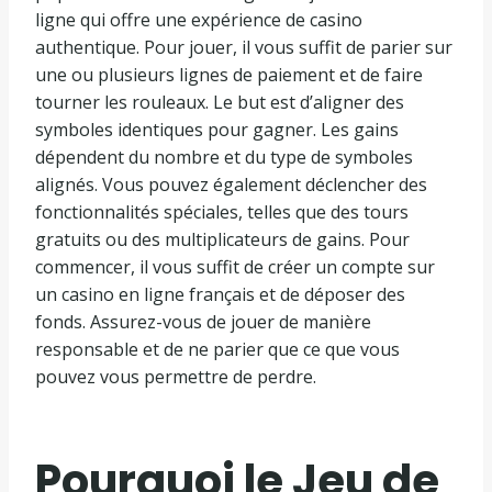
ligne qui offre une expérience de casino
authentique. Pour jouer, il vous suffit de parier sur
une ou plusieurs lignes de paiement et de faire
tourner les rouleaux. Le but est d’aligner des
symboles identiques pour gagner. Les gains
dépendent du nombre et du type de symboles
alignés. Vous pouvez également déclencher des
fonctionnalités spéciales, telles que des tours
gratuits ou des multiplicateurs de gains. Pour
commencer, il vous suffit de créer un compte sur
un casino en ligne français et de déposer des
fonds. Assurez-vous de jouer de manière
responsable et de ne parier que ce que vous
pouvez vous permettre de perdre.
Pourquoi le Jeu de