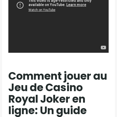
Comment jouer au
Jeu de Casino
Royal Joker en
ligne: Un guide