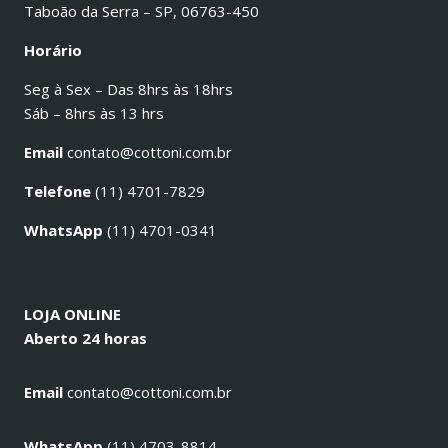
Taboão da Serra – SP, 06763-450
Horário
Seg à Sex – Das 8hrs às 18hrs
Sáb – 8hrs às 13 hrs
Email
contato@cottoni.com.br
Telefone
(11) 4701-7829
WhatsApp
(11) 4701-0341
LOJA ONLINE
Aberto 24 horas
Email
contato@cottoni.com.br
WhatsApp
(11) 4703-8814