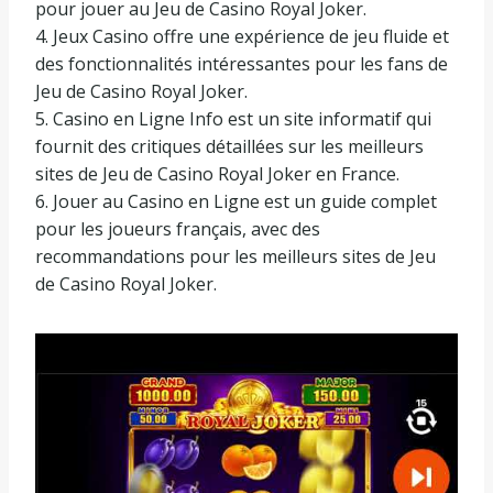
pour jouer au Jeu de Casino Royal Joker.
4. Jeux Casino offre une expérience de jeu fluide et
des fonctionnalités intéressantes pour les fans de
Jeu de Casino Royal Joker.
5. Casino en Ligne Info est un site informatif qui
fournit des critiques détaillées sur les meilleurs
sites de Jeu de Casino Royal Joker en France.
6. Jouer au Casino en Ligne est un guide complet
pour les joueurs français, avec des
recommandations pour les meilleurs sites de Jeu
de Casino Royal Joker.