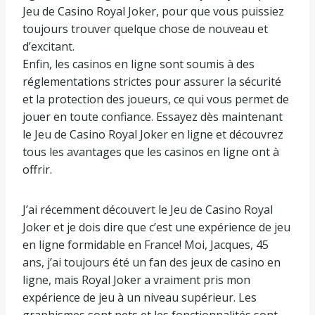
Jeu de Casino Royal Joker, pour que vous puissiez
toujours trouver quelque chose de nouveau et
d’excitant.
Enfin, les casinos en ligne sont soumis à des
réglementations strictes pour assurer la sécurité
et la protection des joueurs, ce qui vous permet de
jouer en toute confiance. Essayez dès maintenant
le Jeu de Casino Royal Joker en ligne et découvrez
tous les avantages que les casinos en ligne ont à
offrir.
J’ai récemment découvert le Jeu de Casino Royal
Joker et je dois dire que c’est une expérience de jeu
en ligne formidable en France! Moi, Jacques, 45
ans, j’ai toujours été un fan des jeux de casino en
ligne, mais Royal Joker a vraiment pris mon
expérience de jeu à un niveau supérieur. Les