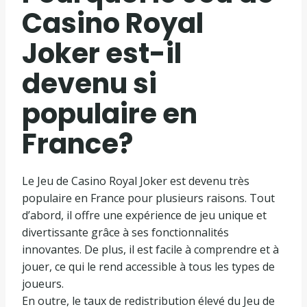
Casino Royal
Joker est-il
devenu si
populaire en
France?
Le Jeu de Casino Royal Joker est devenu très
populaire en France pour plusieurs raisons. Tout
d’abord, il offre une expérience de jeu unique et
divertissante grâce à ses fonctionnalités
innovantes. De plus, il est facile à comprendre et à
jouer, ce qui le rend accessible à tous les types de
joueurs.
En outre, le taux de redistribution élevé du Jeu de