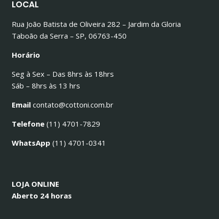
LOCAL
Rua João Batista de Oliveira 282 – Jardim da Gloria
Taboão da Serra – SP, 06763-450
Horário
Seg à Sex – Das 8hrs às 18hrs
Sáb – 8hrs às 13 hrs
Email
contato@cottoni.com.br
Telefone
(11) 4701-7829
WhatsApp
(11) 4701-0341
LOJA ONLINE
Aberto 24 horas