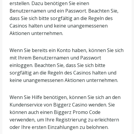
erstellen. Dazu benötigen Sie einen
Benutzernamen und ein Passwort. Beachten Sie,
dass Sie sich bitte sorgfältig an die Regeln des
Casinos halten und keine unangemessenen
Aktionen unternehmen.
Wenn Sie bereits ein Konto haben, können Sie sich
mit Ihrem Benutzernamen und Passwort
einloggen. Beachten Sie, dass Sie sich bitte
sorgfältig an die Regeln des Casinos halten und
keine unangemessenen Aktionen unternehmen.
Wenn Sie Hilfe benötigen, können Sie sich an den
Kundenservice von Biggerz Casino wenden. Sie
können auch einen Biggerz Promo Code
verwenden, um Ihre Registrierung zu erleichtern
oder Ihre ersten Einzahlungen zu belohnen.