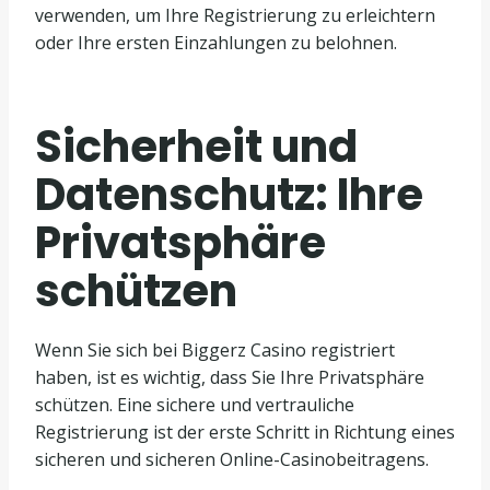
verwenden, um Ihre Registrierung zu erleichtern
oder Ihre ersten Einzahlungen zu belohnen.
Sicherheit und
Datenschutz: Ihre
Privatsphäre
schützen
Wenn Sie sich bei Biggerz Casino registriert
haben, ist es wichtig, dass Sie Ihre Privatsphäre
schützen. Eine sichere und vertrauliche
Registrierung ist der erste Schritt in Richtung eines
sicheren und sicheren Online-Casinobeitragens.