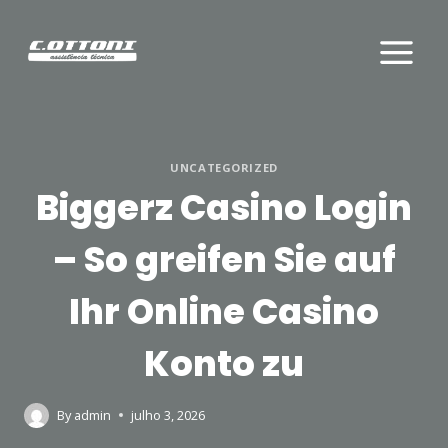
Skip
to
content
UNCATEGORIZED
Biggerz Casino Login
– So greifen Sie auf
Ihr Online Casino
Konto zu
By
admin
julho 3, 2026