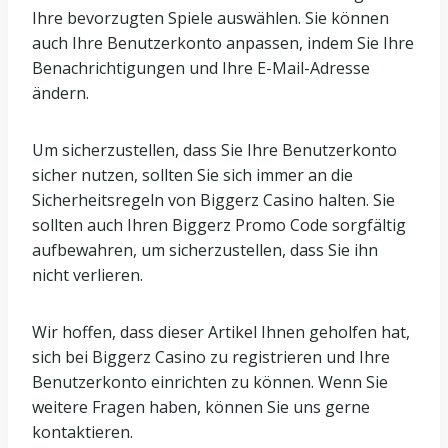
Ihre bevorzugten Spiele auswählen. Sie können
auch Ihre Benutzerkonto anpassen, indem Sie Ihre
Benachrichtigungen und Ihre E-Mail-Adresse
ändern.
Um sicherzustellen, dass Sie Ihre Benutzerkonto
sicher nutzen, sollten Sie sich immer an die
Sicherheitsregeln von Biggerz Casino halten. Sie
sollten auch Ihren Biggerz Promo Code sorgfältig
aufbewahren, um sicherzustellen, dass Sie ihn
nicht verlieren.
Wir hoffen, dass dieser Artikel Ihnen geholfen hat,
sich bei Biggerz Casino zu registrieren und Ihre
Benutzerkonto einrichten zu können. Wenn Sie
weitere Fragen haben, können Sie uns gerne
kontaktieren.