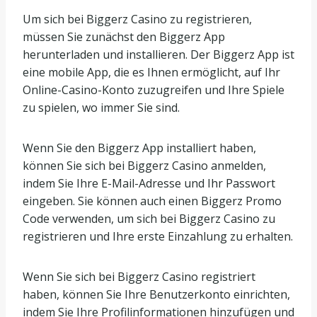
Um sich bei Biggerz Casino zu registrieren,
müssen Sie zunächst den Biggerz App
herunterladen und installieren. Der Biggerz App ist
eine mobile App, die es Ihnen ermöglicht, auf Ihr
Online-Casino-Konto zuzugreifen und Ihre Spiele
zu spielen, wo immer Sie sind.
Wenn Sie den Biggerz App installiert haben,
können Sie sich bei Biggerz Casino anmelden,
indem Sie Ihre E-Mail-Adresse und Ihr Passwort
eingeben. Sie können auch einen Biggerz Promo
Code verwenden, um sich bei Biggerz Casino zu
registrieren und Ihre erste Einzahlung zu erhalten.
Wenn Sie sich bei Biggerz Casino registriert
haben, können Sie Ihre Benutzerkonto einrichten,
indem Sie Ihre Profilinformationen hinzufügen und