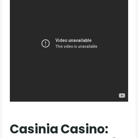
Casinia Casino: