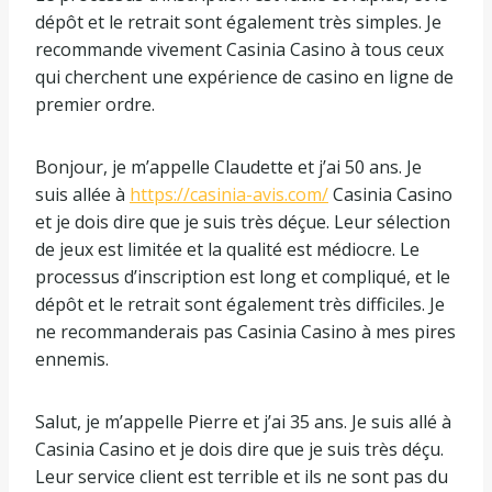
dépôt et le retrait sont également très simples. Je
recommande vivement Casinia Casino à tous ceux
qui cherchent une expérience de casino en ligne de
premier ordre.
Bonjour, je m’appelle Claudette et j’ai 50 ans. Je
suis allée à
https://casinia-avis.com/
Casinia Casino
et je dois dire que je suis très déçue. Leur sélection
de jeux est limitée et la qualité est médiocre. Le
processus d’inscription est long et compliqué, et le
dépôt et le retrait sont également très difficiles. Je
ne recommanderais pas Casinia Casino à mes pires
ennemis.
Salut, je m’appelle Pierre et j’ai 35 ans. Je suis allé à
Casinia Casino et je dois dire que je suis très déçu.
Leur service client est terrible et ils ne sont pas du