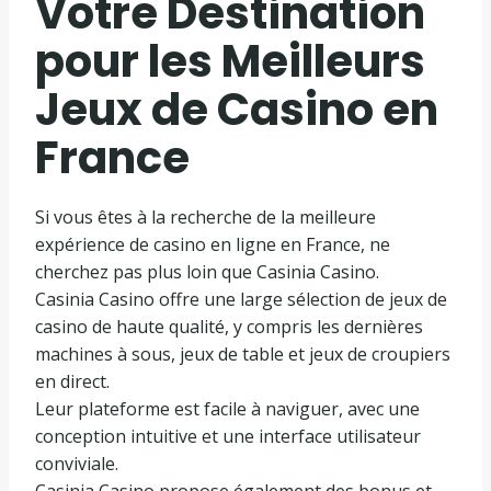
Votre Destination
pour les Meilleurs
Jeux de Casino en
France
Si vous êtes à la recherche de la meilleure
expérience de casino en ligne en France, ne
cherchez pas plus loin que Casinia Casino.
Casinia Casino offre une large sélection de jeux de
casino de haute qualité, y compris les dernières
machines à sous, jeux de table et jeux de croupiers
en direct.
Leur plateforme est facile à naviguer, avec une
conception intuitive et une interface utilisateur
conviviale.