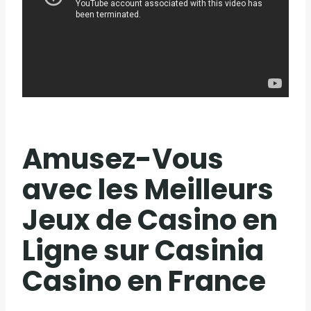
Amusez-Vous
avec les Meilleurs
Jeux de Casino en
Ligne sur Casinia
Casino en France