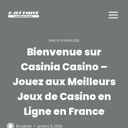
Skip
to
content
UNCATEGORIZED
Bienvenue sur
Casinia Casino –
Jouez aux Meilleurs
Jeux de Casino en
Ligne en France
By
admin
janeiro 9, 2026