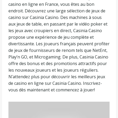
casino en ligne en France, vous êtes au bon
endroit. Découvrez une large sélection de jeux de
casino sur Casinia Casino. Des machines à sous
aux jeux de table, en passant par le vidéo poker et
les jeux avec croupiers en direct, Casinia Casino
propose une expérience de jeu complète et
divertissante. Les joueurs français peuvent profiter
de jeux de fournisseurs de renom tels que NetEnt,
Play’n GO, et Microgaming. De plus, Casinia Casino
offre des bonus et des promotions attractifs pour
les nouveaux joueurs et les joueurs réguliers.
N’attendez plus pour découvrir les meilleurs jeux
de casino en ligne sur Casinia Casino. Inscrivez-
vous dès maintenant et commencez à jouer!