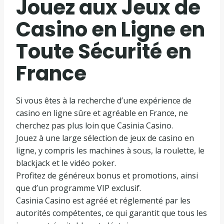
Jouez aux Jeux de
Casino en Ligne en
Toute Sécurité en
France
Si vous êtes à la recherche d’une expérience de
casino en ligne sûre et agréable en France, ne
cherchez pas plus loin que Casinia Casino.
Jouez à une large sélection de jeux de casino en
ligne, y compris les machines à sous, la roulette, le
blackjack et le vidéo poker.
Profitez de généreux bonus et promotions, ainsi
que d’un programme VIP exclusif.
Casinia Casino est agréé et réglementé par les
autorités compétentes, ce qui garantit que tous les