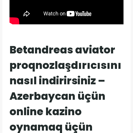
Betandreas aviator
proqnozlaşdırıcısını
nasıl indirirsiniz –
Azerbaycan üçün
online kazino
oynamaq üçün