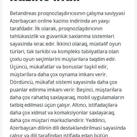
Betandreas proqnozlaşdırıcısının çalışma səviyyəsi
Azerbaycan online kazino indirində ən yaxşı
tarafdadır. İlk olarak, proqnozlaşdırıcının
təhlükəsizlik və güvənlük saxlanma sistemləri
sayəsində ixrac edir. İkkinci olaraq, müxtəlif oyun
türləri, tək tərkibi və kompleks təbiiyatlara olan
çoxlu oyun seçimlərini müştərilərə təqdim edir.
Üçüncü, mükafatlar və bonuslar təşkil edir,
müştərilərə daha çox oynama imkanı verir.
Dördüncü, mükafat sistemi sayəsində daha çox
puanlar edinmə imkanı verir. Beşinci, müştərilərə
daha çox rahatlıq saxlayaraq, mobil uygulamaların
tətbiq edilməsi üçün çalışır. Altıncı, istifadəçilərə
daha çox xidmət və koməksiyonlar saxlayaraq,
daha çox müştəri mərkəzləndirir. Yeddincı,
Azerbaycan dilinin dili destəkləndirilməsi sayəsində
çalışır və dili tərəfindən istifadə edən bütün