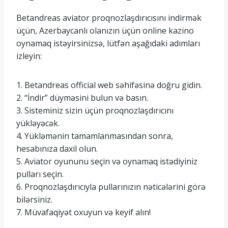
Betandreas aviator proqnozlaşdırıcısını indirmək
üçün, Azerbaycanlı olanızın üçün online kazino
oynamaq istəyirsinizsə, lütfən aşağıdaki adımları
izleyin:
1. Betandreas official web səhifəsinə doğru gidin.
2. “İndir” düyməsini bulun və basın.
3. Sisteminiz sizin üçün proqnozlaşdırıcını
yükləyəcək.
4. Yükləmənin tamamlanmasından sonra,
hesabınıza daxil olun.
5. Aviator oyununu seçin və oynamaq istədiyiniz
pulları seçin.
6. Proqnozlaşdırıcıyla pullarınızın nəticələrini görə
bilərsiniz.
7. Müvafaqiyət oxuyun və keyif alın!