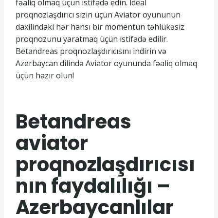
fəaliq olmaq üçün istifadə edin. İdeal
proqnozlaşdırıcı sizin üçün Aviator oyununun
daxilindaki hər hansı bir momentun təhlükəsiz
proqnozunu yaratmaq üçün istifadə edilir.
Betandreas proqnozlaşdırıcısını indirin və
Azerbaycan dilində Aviator oyununda fəaliq olmaq
üçün hazır olun!
Betandreas
aviator
proqnozlaşdırıcısı
nın faydalılığı –
Azerbaycanlılar