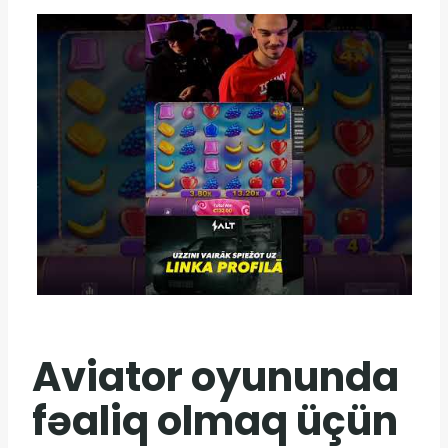
Aviator oyununda
fəaliq olmaq üçün