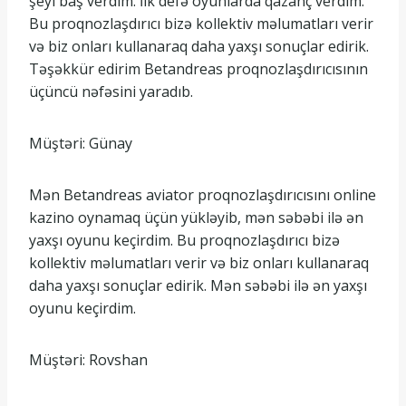
şeyl baş verdim. İlk defə oyunlarda qazanç verdim.
Bu proqnozlaşdırıcı bizə kollektiv məlumatları verir
və biz onları kullanaraq daha yaxşı sonuçlar edirik.
Təşəkkür edirim Betandreas proqnozlaşdırıcısının
üçüncü nəfəsini yaradıb.
Müştəri: Günay
Mən Betandreas aviator proqnozlaşdırıcısını online
kazino oynamaq üçün yükləyib, mən səbəbi ilə ən
yaxşı oyunu keçirdim. Bu proqnozlaşdırıcı bizə
kollektiv məlumatları verir və biz onları kullanaraq
daha yaxşı sonuçlar edirik. Mən səbəbi ilə ən yaxşı
oyunu keçirdim.
Müştəri: Rovshan