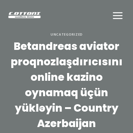
Skip
to
content
UNCATEGORIZED
Betandreas aviator
proqnozlaşdırıcısını
online kazino
oynamaq üçün
yükləyin – Country
Azerbaijan