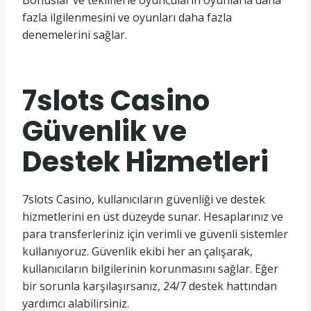
Bonuslar ve tekliflerle oyuncuların oyunlarla daha
fazla ilgilenmesini ve oyunları daha fazla
denemelerini sağlar.
7slots Casino
Güvenlik ve
Destek Hizmetleri
7slots Casino, kullanıcıların güvenliği ve destek
hizmetlerini en üst düzeyde sunar. Hesaplarınız ve
para transferleriniz için verimli ve güvenli sistemler
kullanıyoruz. Güvenlik ekibi her an çalışarak,
kullanıcıların bilgilerinin korunmasını sağlar. Eğer
bir sorunla karşılaşırsanız, 24/7 destek hattından
yardımcı alabilirsiniz.