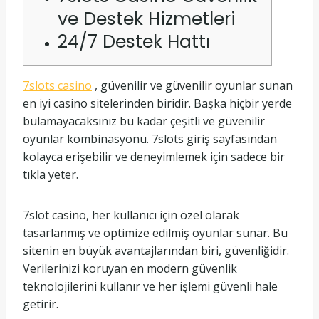
ve Destek Hizmetleri
24/7 Destek Hattı
7slots casino
, güvenilir ve güvenilir oyunlar sunan
en iyi casino sitelerinden biridir. Başka hiçbir yerde
bulamayacaksınız bu kadar çeşitli ve güvenilir
oyunlar kombinasyonu. 7slots giriş sayfasından
kolayca erişebilir ve deneyimlemek için sadece bir
tıkla yeter.
7slot casino, her kullanıcı için özel olarak
tasarlanmış ve optimize edilmiş oyunlar sunar. Bu
sitenin en büyük avantajlarından biri, güvenliğidir.
Verilerinizi koruyan en modern güvenlik
teknolojilerini kullanır ve her işlemi güvenli hale
getirir.