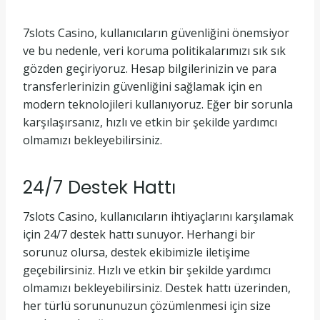
7slots Casino, kullanıcıların güvenliğini önemsiyor
ve bu nedenle, veri koruma politikalarımızı sık sık
gözden geçiriyoruz. Hesap bilgilerinizin ve para
transferlerinizin güvenliğini sağlamak için en
modern teknolojileri kullanıyoruz. Eğer bir sorunla
karşılaşırsanız, hızlı ve etkin bir şekilde yardımcı
olmamızı bekleyebilirsiniz.
24/7 Destek Hattı
7slots Casino, kullanıcıların ihtiyaçlarını karşılamak
için 24/7 destek hattı sunuyor. Herhangi bir
sorunuz olursa, destek ekibimizle iletişime
geçebilirsiniz. Hızlı ve etkin bir şekilde yardımcı
olmamızı bekleyebilirsiniz. Destek hattı üzerinden,
her türlü sorununuzun çözümlenmesi için size