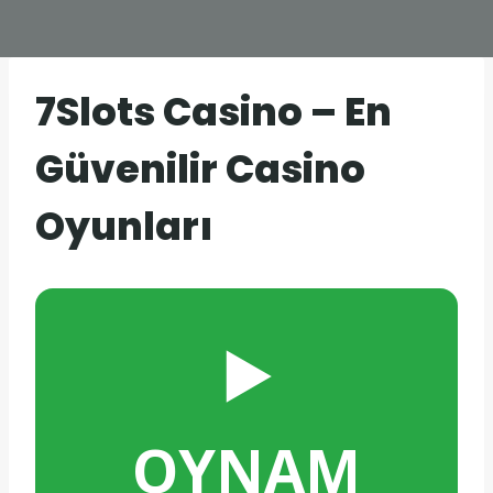
7Slots Casino – En
Güvenilir Casino
Oyunları
▶️
OYNAM