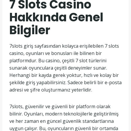
7 Slots Casino
Hakkında Genel
Bilgiler
7slots giriş sayfasından kolayca erişilebilen 7 slots
casino, oyunları ve bonusları ile bilinen bir
platformdur. Bu casino, çeşitli 7 slot türlerini
sunarak oyunculara çeşitli deneyimler sunar.
Herhangi bir kayda gerek yoktur, hızlı ve kolay bir
şekilde giriş yapabilirsiniz. Sadece belirli bir e-posta
adresi ve şifre oluşturmanız yeterlidir.
7slots, güvenilir ve güvenli bir platform olarak
bilinir. Oyunları, modern teknolojilerle geliştirilmiş
ve her zaman en güncel güvenlik standartlarına
uygun çalışır. Bu, oyuncuların güvenli bir ortamda