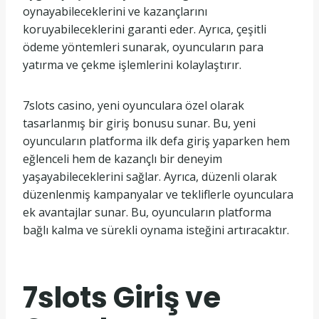
oynayabileceklerini ve kazançlarını
koruyabileceklerini garanti eder. Ayrıca, çeşitli
ödeme yöntemleri sunarak, oyuncuların para
yatırma ve çekme işlemlerini kolaylaştırır.
7slots casino, yeni oyunculara özel olarak
tasarlanmış bir giriş bonusu sunar. Bu, yeni
oyuncuların platforma ilk defa giriş yaparken hem
eğlenceli hem de kazançlı bir deneyim
yaşayabileceklerini sağlar. Ayrıca, düzenli olarak
düzenlenmiş kampanyalar ve tekliflerle oyunculara
ek avantajlar sunar. Bu, oyuncuların platforma
bağlı kalma ve sürekli oynama isteğini artıracaktır.
7slots Giriş ve