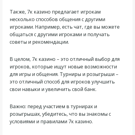
Также, 7к казино предлагает игрокам
несколько способов общения с другими
игроками. Например, есть чат, где вы можете
общаться с другими игроками и получать
советы и рекомендации.
В целом, 7к казино – это отличный выбор для
игроков, которые ищут новые возможности
для игры и общения. Турниры и розыгрыши –
это отличный способ для игроков улучшить
свои навыки и увеличить свой банк.
Важно: перед участием в турнирах и
розыгрышах, убедитесь, что вы знакомы с
условиями и правилами 7к казино.