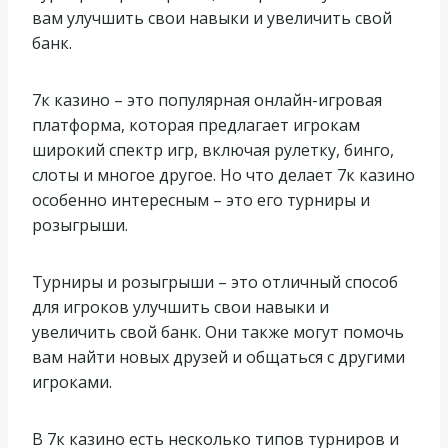
вам улучшить свои навыки и увеличить свой
банк.
7к казино – это популярная онлайн-игровая
платформа, которая предлагает игрокам
широкий спектр игр, включая рулетку, бинго,
слоты и многое другое. Но что делает 7к казино
особенно интересным – это его турниры и
розыгрыши.
Турниры и розыгрыши – это отличный способ
для игроков улучшить свои навыки и
увеличить свой банк. Они также могут помочь
вам найти новых друзей и общаться с другими
игроками.
В 7к казино есть несколько типов турниров и