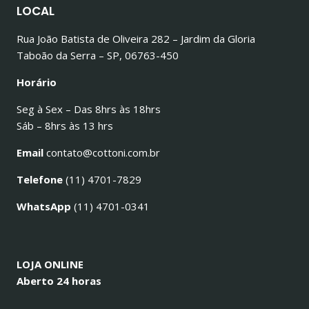
LOCAL
Rua João Batista de Oliveira 282 – Jardim da Gloria
Taboão da Serra – SP, 06763-450
Horário
Seg à Sex – Das 8hrs às 18hrs
Sáb – 8hrs às 13 hrs
Email
contato@cottoni.com.br
Telefone
(11) 4701-7829
WhatsApp
(11) 4701-0341
LOJA ONLINE
Aberto 24 horas