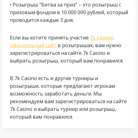
• Розыгрыш “Битва за приз” – это розыгрыш с
призовым фондом в 10 000 000 рублей, который
проводится каждые 3 дня.
Если вы хотите принять участие
7к казино
официальный сайт
в розыгрышах, вам нужно
зарегистрироваться на сайте 7k Casino и
выбрать розыгрыш, который вам понравился.
В 7k Casino есть и другие турниры и
розыгрыши, которые предлагают игрокам
возможность заработать деньги. Мы
рекомендуем вам зарегистрироваться на сайте
7k Casino и выбрать турнир или розыгрыш,
который вам понравился.