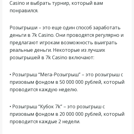
Casino и выбрать турнир, который вам
понравился.
Розыгрыши – это еще один способ заработать
деньги в 7k Casino. Они проводятся регулярно и
предлагают игрокам возможность выиграть
реальные деньги. Некоторые из лучших
розыгрышей в 7k Casino включают:
• Розыгрыш “Мега-Розыгрыш” – это розыгрыш с
призовым фондом в 50 000 000 рублей, который
проводится каждую неделю.
• Розыгрыш “Кубок 7k” – это розыгрыш с
призовым фондом в 20 000 000 рублей, который
проводится каждые 2 недели.