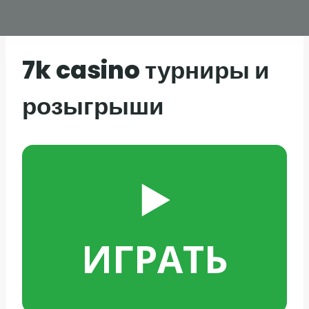
7k casino турниры и
розыгрыши
▶️
ИГРАТЬ