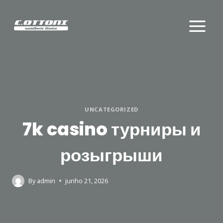
Skip
to
content
UNCATEGORIZED
7k casino турниры и
розыгрыши
By
admin
junho 21, 2026