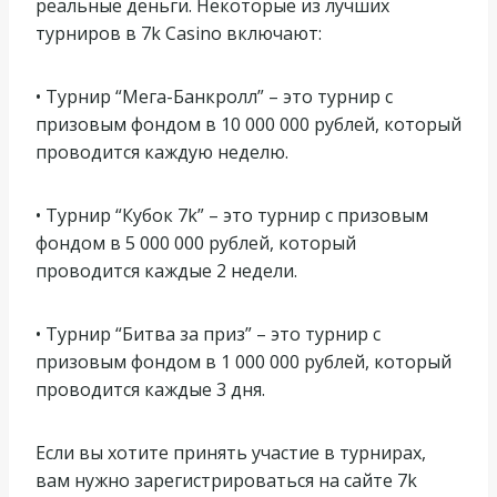
реальные деньги. Некоторые из лучших
турниров в 7k Casino включают:
• Турнир “Мега-Банкролл” – это турнир с
призовым фондом в 10 000 000 рублей, который
проводится каждую неделю.
• Турнир “Кубок 7k” – это турнир с призовым
фондом в 5 000 000 рублей, который
проводится каждые 2 недели.
• Турнир “Битва за приз” – это турнир с
призовым фондом в 1 000 000 рублей, который
проводится каждые 3 дня.
Если вы хотите принять участие в турнирах,
вам нужно зарегистрироваться на сайте 7k