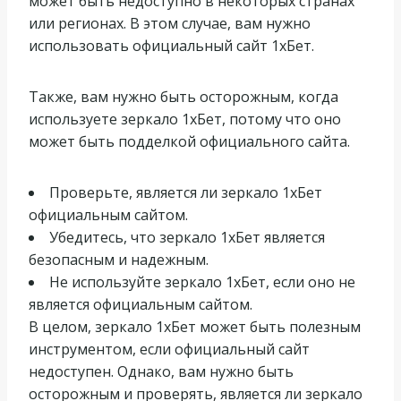
может быть недоступно в некоторых странах
или регионах. В этом случае, вам нужно
использовать официальный сайт 1хБет.
Также, вам нужно быть осторожным, когда
используете зеркало 1хБет, потому что оно
может быть подделкой официального сайта.
Проверьте, является ли зеркало 1хБет
официальным сайтом.
Убедитесь, что зеркало 1хБет является
безопасным и надежным.
Не используйте зеркало 1хБет, если оно не
является официальным сайтом.
В целом, зеркало 1хБет может быть полезным
инструментом, если официальный сайт
недоступен. Однако, вам нужно быть
осторожным и проверять, является ли зеркало