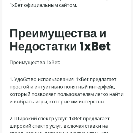
1хБет официальным сайтом.
Преимущества и
Недостатки 1xBet
Преимущества 1xBet:
1. Удобство использования: 1xBet предлагает
простой и интуитивно понятный интерфейс,
который позволяет пользователям легко найти
и выбрать игры, которые им интересны.
2. Широкий спектр услуг: 1xBet предлагает
широкий спектр услуг, включая ставки на