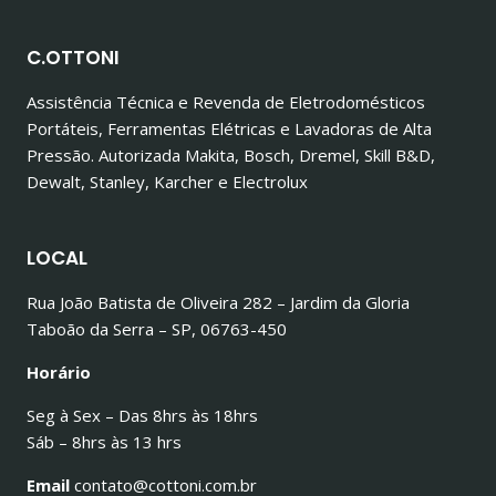
C.OTTONI
Assistência Técnica e Revenda de Eletrodomésticos
Portáteis, Ferramentas Elétricas e Lavadoras de Alta
Pressão. Autorizada Makita, Bosch, Dremel, Skill B&D,
Dewalt, Stanley, Karcher e Electrolux
LOCAL
Rua João Batista de Oliveira 282 – Jardim da Gloria
Taboão da Serra – SP, 06763-450
Horário
Seg à Sex – Das 8hrs às 18hrs
Sáb – 8hrs às 13 hrs
Email
contato@cottoni.com.br