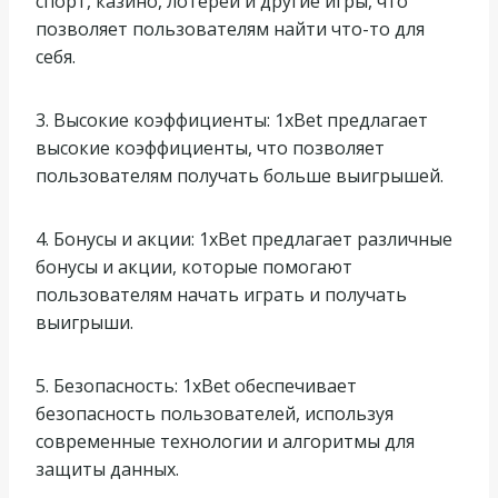
спорт, казино, лотереи и другие игры, что
позволяет пользователям найти что-то для
себя.
3. Высокие коэффициенты: 1xBet предлагает
высокие коэффициенты, что позволяет
пользователям получать больше выигрышей.
4. Бонусы и акции: 1xBet предлагает различные
бонусы и акции, которые помогают
пользователям начать играть и получать
выигрыши.
5. Безопасность: 1xBet обеспечивает
безопасность пользователей, используя
современные технологии и алгоритмы для
защиты данных.