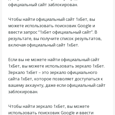
официальный сайт заблокирован.
Чтобы найти официальный сайт 1хБет, вы
можете использовать поисковик Google и
ввести запрос “1хБет официальный сайт”. В
результате, вы получите список результатов,
включая официальный сайт 1хБет.
Если вы не можете найти официальный сайт
1хБет, вы можете использовать зеркало 1хБет.
Зеркало 1хБет – это зеркало официального
сайта 1хБет, которое позволяет доступаться к
вашему аккаунту, даже если официальный сайт
заблокирован.
Чтобы найти зеркало 1хБет, вы можете
использовать поисковик Google и ввести