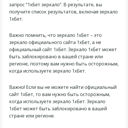
запрос “1хБет зеркало”. В результате, вы
получите список результатов, включая зеркало
1хБет.
Важно помнить, что зеркало 1хБет – это
зеркало официального сайта 1хБет, а не
официальный сайт 1хБет. Зеркало 1хБет может
быть заблокировано в вашей стране или
регионе, поэтому вам нужно быть осторожным,
когда используете зеркало 1хБет.
Важно! Если вы не можете найти официальный
сайт 1хБет, то вам нужно быть осторожным,
когда используете зеркало 1хБет. Зеркало
1хБет может быть заблокировано в вашей
стране или регионе.