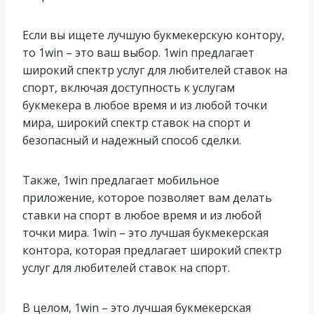
Если вы ищете лучшую букмекерскую контору,
то 1win – это ваш выбор. 1win предлагает
широкий спектр услуг для любителей ставок на
спорт, включая доступность к услугам
букмекера в любое время и из любой точки
мира, широкий спектр ставок на спорт и
безопасный и надежный способ сделки.
Также, 1win предлагает мобильное
приложение, которое позволяет вам делать
ставки на спорт в любое время и из любой
точки мира. 1win – это лучшая букмекерская
контора, которая предлагает широкий спектр
услуг для любителей ставок на спорт.
В целом, 1win – это лучшая букмекерская