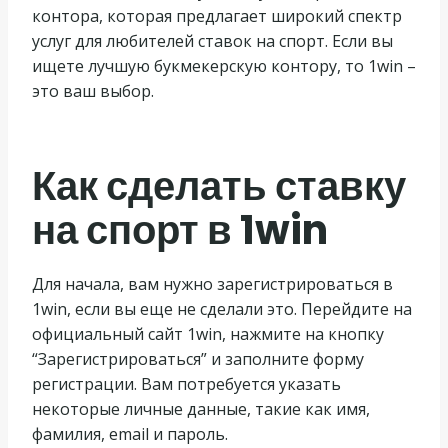
контора, которая предлагает широкий спектр
услуг для любителей ставок на спорт. Если вы
ищете лучшую букмекерскую контору, то 1win –
это ваш выбор.
Как сделать ставку
на спорт в 1win
Для начала, вам нужно зарегистрироваться в
1win, если вы еще не сделали это. Перейдите на
официальный сайт 1win, нажмите на кнопку
“Зарегистрироваться” и заполните форму
регистрации. Вам потребуется указать
некоторые личные данные, такие как имя,
фамилия, email и пароль.