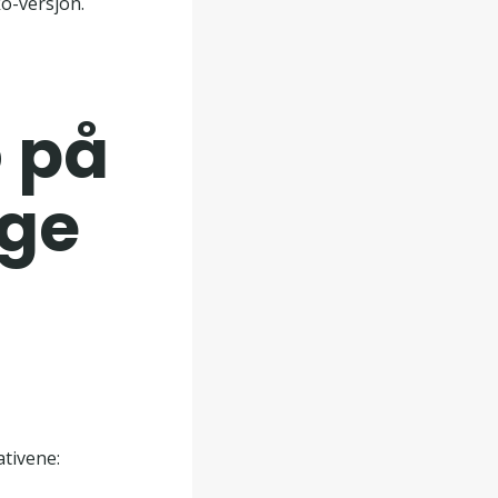
o-versjon.
o på
lge
ativene: