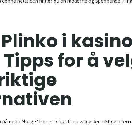
å denne nettsiden finner du en moderne og spennende Plink
l Plinko i kasin
: Tipps for å ve
riktige
rnativen
no på nett i Norge? Her er 5 tips for å velge den riktige altern