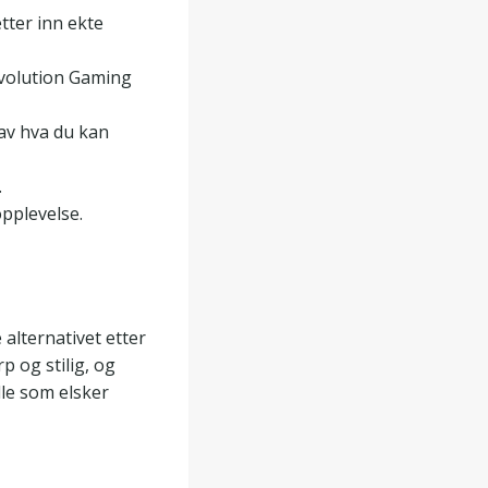
tter inn ekte
 Evolution Gaming
 av hva du kan
.
opplevelse.
 alternativet etter
p og stilig, og
lle som elsker