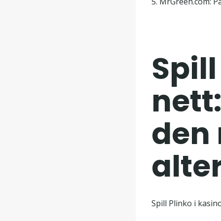
5. MrGreen.com: P
Spil
nett
den 
alte
Spill Plinko i kasi