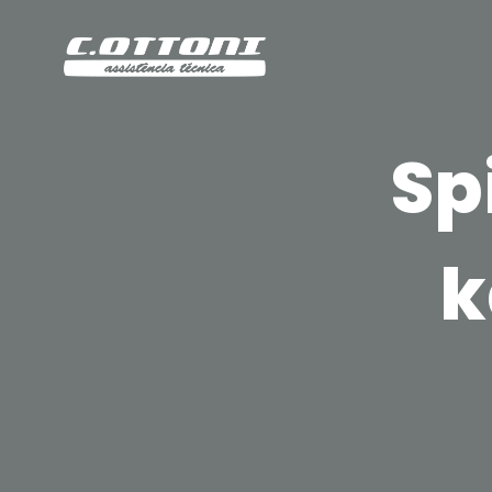
Skip
to
content
Spi
k