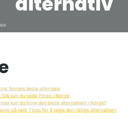
alternativ
2026
e
line: Norges beste alternativ
 Slik kan du spille Plinko i Norge
 Hvor kan du finne den beste alternativen i Norge?
kasino på nett: Tipps for å velge den riktige alternativen