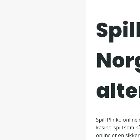
Spil
Nor
alte
Spill Plinko onlin
kasino-spill som nå
online er en sikker