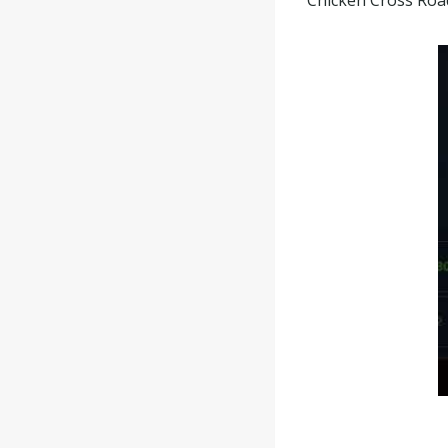
Chicken Cross Road