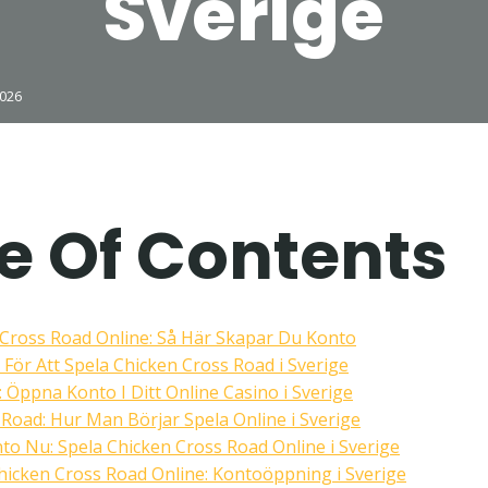
Sverige
2026
e Of Contents
 Cross Road Online: Så Här Skapar Du Konto
 För Att Spela Chicken Cross Road i Sverige
l: Öppna Konto I Ditt Online Casino i Sverige
Road: Hur Man Börjar Spela Online i Sverige
to Nu: Spela Chicken Cross Road Online i Sverige
hicken Cross Road Online: Kontoöppning i Sverige