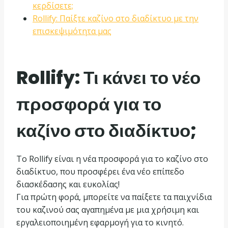
κερδίσετε;
Rollify: Παίξτε καζίνο στο διαδίκτυο με την
επισκεψιμότητα μας
Rollify: Τι κάνει το νέο
προσφορά για το
καζίνο στο διαδίκτυο;
Το Rollify είναι η νέα προσφορά για το καζίνο στο
διαδίκτυο, που προσφέρει ένα νέο επίπεδο
διασκέδασης και ευκολίας!
Για πρώτη φορά, μπορείτε να παίξετε τα παιχνίδια
του καζινού σας αγαπημένα με μια χρήσιμη και
εργαλειοποιημένη εφαρμογή για το κινητό.