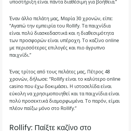
υποστήριξη είναι πάντα διαθέσιμη για βοήθεια.”
Έναν άλλο πελάτη μας, Μαρία 30 χρονών, είπε:
“Αγαπώ την εμπειρία του Rollify. Τα παιχνίδια
είναι πολύ διασκεδαστικά και η διαθεσιμότητα
των προσφορών είναι υπέροχη. Το καζίνο online
με περισσότερες επιλογές και πιο άγρυπνο
παιχνίδι.”
Ένας τρίτος από τους πελάτες μας, Πέτρος 48
χρονών, δήλωσε: “Rollify είναι το καλύτερο online
casino που έχω δοκιμάσει. Η ιστοσελίδα είναι
εύκολη να χρησιμοποιηθεί και τα παιχνίδια είναι
πολύ προσεκτικά διαμορφωμένα. Το παρόν, είμαι
πλέον παίξω μόνο στο Rollify.”
Rollify: Παίξτε καζίνο στο