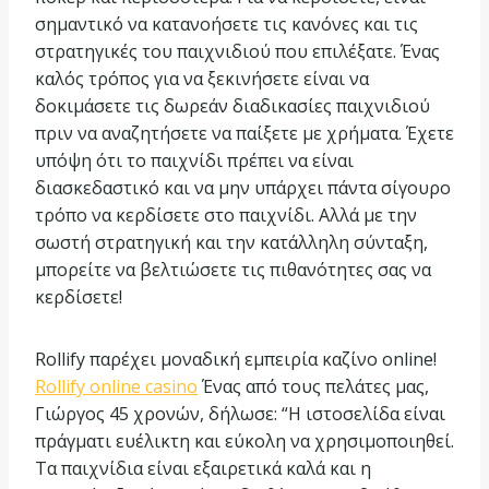
σημαντικό να κατανοήσετε τις κανόνες και τις
στρατηγικές του παιχνιδιού που επιλέξατε. Ένας
καλός τρόπος για να ξεκινήσετε είναι να
δοκιμάσετε τις δωρεάν διαδικασίες παιχνιδιού
πριν να αναζητήσετε να παίξετε με χρήματα. Έχετε
υπόψη ότι το παιχνίδι πρέπει να είναι
διασκεδαστικό και να μην υπάρχει πάντα σίγουρο
τρόπο να κερδίσετε στο παιχνίδι. Αλλά με την
σωστή στρατηγική και την κατάλληλη σύνταξη,
μπορείτε να βελτιώσετε τις πιθανότητες σας να
κερδίσετε!
Rollify παρέχει μοναδική εμπειρία καζίνο online!
Rollify online casino
Ένας από τους πελάτες μας,
Γιώργος 45 χρονών, δήλωσε: “Η ιστοσελίδα είναι
πράγματι ευέλικτη και εύκολη να χρησιμοποιηθεί.
Τα παιχνίδια είναι εξαιρετικά καλά και η