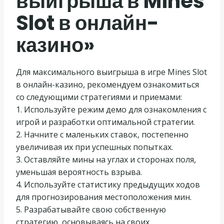
выигрыша в Mines
Slot в онлайн-
казино»
Для максимального выигрыша в игре Mines Slot
в онлайн-казино, рекомендуем ознакомиться
со следующими стратегиями и приемами:
1. Используйте режим демо для ознакомления с
игрой и разработки оптимальной стратегии.
2. Начните с маленьких ставок, постепенно
увеличивая их при успешных попытках.
3. Оставляйте мины на углах и сторонах поля,
уменьшая вероятность взрыва.
4. Используйте статистику предыдущих ходов
для прогнозирования местоположения мин.
5. Разрабатывайте свою собственную
стратегию, основываясь на своих