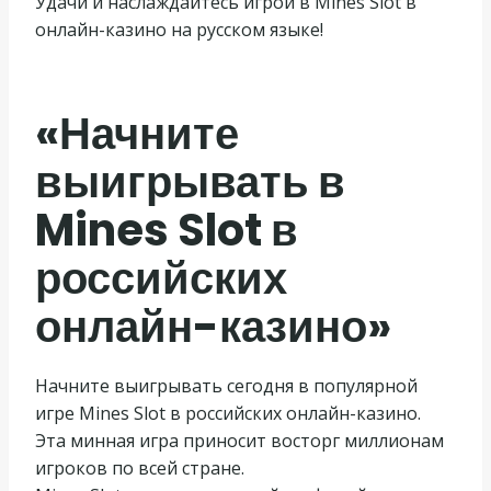
Удачи и наслаждайтесь игрой в Mines Slot в
онлайн-казино на русском языке!
«Начните
выигрывать в
Mines Slot в
российских
онлайн-казино»
Начните выигрывать сегодня в популярной
игре Mines Slot в российских онлайн-казино.
Эта минная игра приносит восторг миллионам
игроков по всей стране.