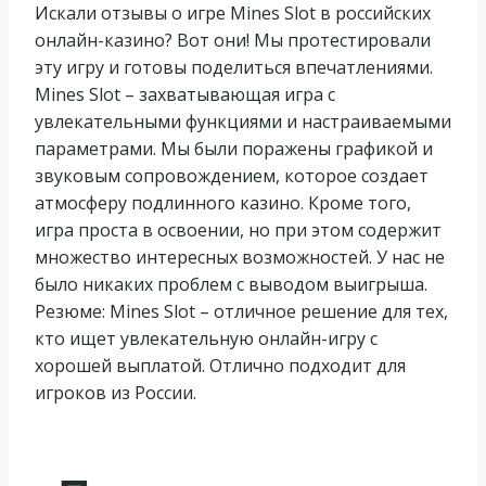
Искали отзывы о игре Mines Slot в российских
онлайн-казино? Вот они! Мы протестировали
эту игру и готовы поделиться впечатлениями.
Mines Slot – захватывающая игра с
увлекательными функциями и настраиваемыми
параметрами. Мы были поражены графикой и
звуковым сопровождением, которое создает
атмосферу подлинного казино. Кроме того,
игра проста в освоении, но при этом содержит
множество интересных возможностей. У нас не
было никаких проблем с выводом выигрыша.
Резюме: Mines Slot – отличное решение для тех,
кто ищет увлекательную онлайн-игру с
хорошей выплатой. Отлично подходит для
игроков из России.