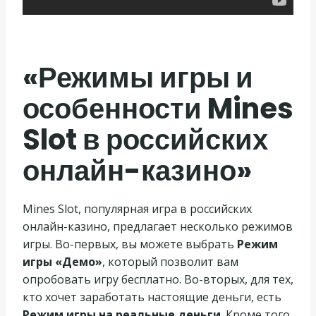
«Режимы игры и
особенности Mines
Slot в российских
онлайн-казино»
Мines Slot, популярная игра в российских
онлайн-казино, предлагает несколько режимов
игры. Во-первых, вы можете выбрать
Режим
игры «Демо»
, который позволит вам
опробовать игру бесплатно. Во-вторых, для тех,
кто хочет заработать настоящие деньги, есть
Режим игры на реальные деньги
. Кроме того,