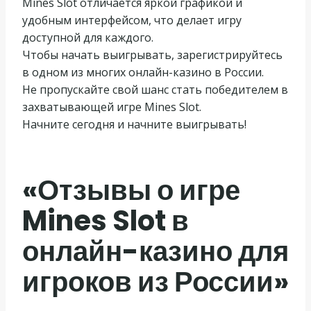
Mines Slot отличается яркой графикой и
удобным интерфейсом, что делает игру
доступной для каждого.
Чтобы начать выигрывать, зарегистрируйтесь
в одном из многих онлайн-казино в России.
Не пропускайте свой шанс стать победителем в
захватывающей игре Mines Slot.
Начните сегодня и начните выигрывать!
«Отзывы о игре
Mines Slot в
онлайн-казино для
игроков из России»