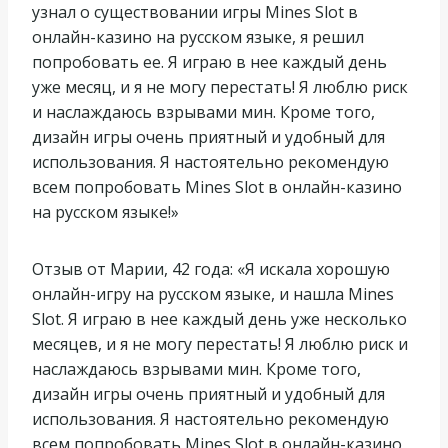
узнал о существовании игры Mines Slot в
онлайн-казино на русском языке, я решил
попробовать ее. Я играю в нее каждый день
уже месяц, и я не могу перестать! Я люблю риск
и наслаждаюсь взрывами мин. Кроме того,
дизайн игры очень приятный и удобный для
использования. Я настоятельно рекомендую
всем попробовать Mines Slot в онлайн-казино
на русском языке!»
Отзыв от Марии, 42 года: «Я искала хорошую
онлайн-игру на русском языке, и нашла Mines
Slot. Я играю в нее каждый день уже несколько
месяцев, и я не могу перестать! Я люблю риск и
наслаждаюсь взрывами мин. Кроме того,
дизайн игры очень приятный и удобный для
использования. Я настоятельно рекомендую
всем попробовать Mines Slot в онлайн-казино