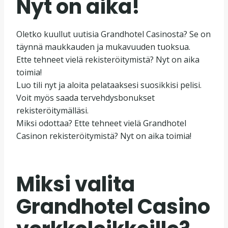
Nyt on aika!
Oletko kuullut uutisia Grandhotel Casinosta? Se on
täynnä maukkauden ja mukavuuden tuoksua.
Ette tehneet vielä rekisteröitymistä? Nyt on aika
toimia!
Luo tili nyt ja aloita pelataaksesi suosikkisi pelisi.
Voit myös saada tervehdysbonukset
rekisteröitymälläsi.
Miksi odottaa? Ette tehneet vielä Grandhotel
Casinon rekisteröitymistä? Nyt on aika toimia!
Miksi valita
Grandhotel Casino