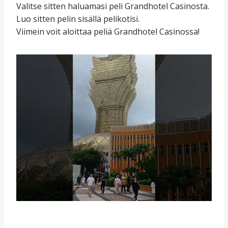
Valitse sitten haluamasi peli Grandhotel Casinosta.
Luo sitten pelin sisällä pelikotisi.
Viimein voit aloittaa peliä Grandhotel Casinossa!