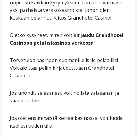
nopeasti kaikkiin kysymyksiini. Tämä on varmasti
yksi parhaista verkkokasinoista, johon olen
koskaan pelannut. Kiitos Grandhotel Casino!
Oletko kysyneet, miten voit
kirjaudu Grandhotel
Casinoon pelata kasinoa verkossa
?
Tervetuloa kasinoon suomenkielisille pelaajille!
Voit aloittaa peliin kirjauduttuaan Grandhotel
Casinoon.
Jos unohdit salasanasi, voit nollata salasanan ja
saada uuden.
Jos olet ensimmäistä kertaa kasinossa, voit luoda
itsellesi uuden tiliä.