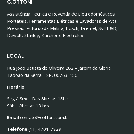
C.OTTONI
Assistência Técnica e Revenda de Eletrodomésticos
Portáteis, Ferramentas Elétricas e Lavadoras de Alta
Pressão. Autorizada Makita, Bosch, Dremel, Skill B&D,
Dewalt, Stanley, Karcher e Electrolux
LOCAL
Rua João Batista de Oliveira 282 – Jardim da Gloria
Taboão da Serra – SP, 06763-450
Horário
Seg à Sex – Das 8hrs às 18hrs
Sáb – 8hrs às 13 hrs
Email
contato@cottoni.com.br
Telefone
(11) 4701-7829