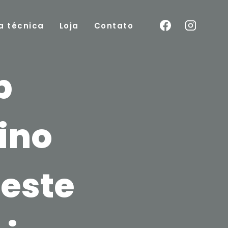
a técnica
Loja
Contato
p
ino
Beste