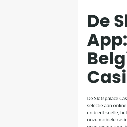
De S
App:
Belg
Casi
De Slotspalace Cas
selectie aan onlin
en biedt snelle, b
onze mobiele casi
onze casino-app, h