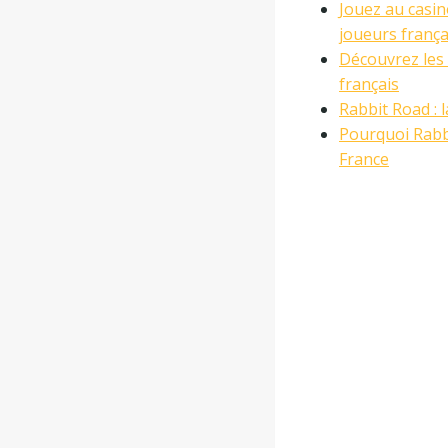
Jouez au casin
joueurs frança
Découvrez les 
français
Rabbit Road : 
Pourquoi Rabbi
France