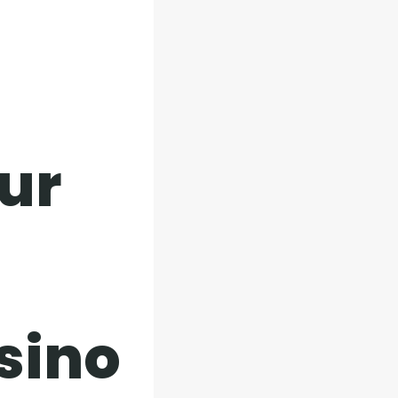
ur
sino