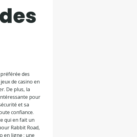
 des
 préférée des
 jeux de casino en
r. De plus, la
 intéressante pour
écurité et sa
toute confiance.
ce qui en fait un
pour Rabbit Road,
 en ligne : une