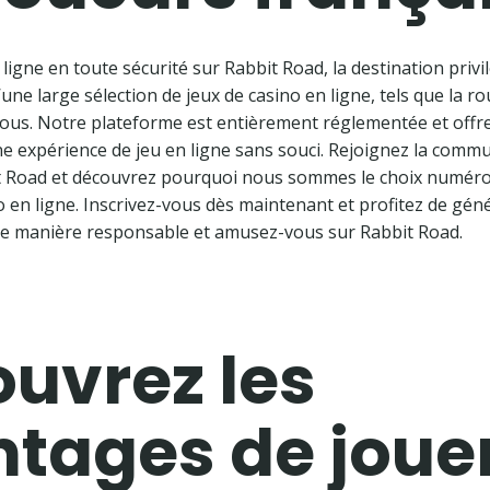
ligne en toute sécurité sur Rabbit Road, la destination privi
’une large sélection de jeux de casino en ligne, tels que la rou
sous. Notre plateforme est entièrement réglementée et offr
e expérience de jeu en ligne sans souci. Rejoignez la comm
it Road et découvrez pourquoi nous sommes le choix numéro
 en ligne. Inscrivez-vous dès maintenant et profitez de gé
de manière responsable et amusez-vous sur Rabbit Road.
uvrez les
tages de joue