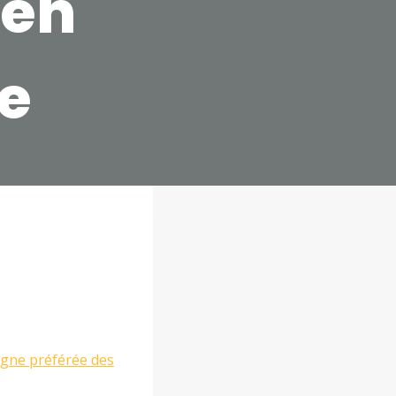
 en
ce
igne préférée des