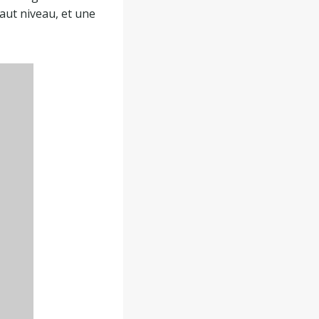
haut niveau, et une