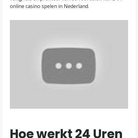
online casino spelen in Nederland.
Hoe werkt 24 Uren