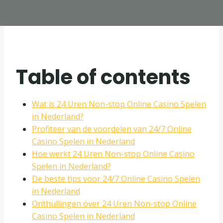
Table of contents
Wat is 24 Uren Non-stop Online Casino Spelen
in Nederland?
Profiteer van de voordelen van 24/7 Online
Casino Spelen in Nederland
Hoe werkt 24 Uren Non-stop Online Casino
Spelen in Nederland?
De beste tips voor 24/7 Online Casino Spelen
in Nederland
Onthullingen over 24 Uren Non-stop Online
Casino Spelen in Nederland