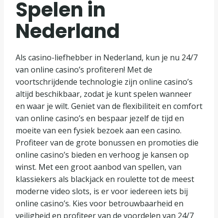
Spelen in
Nederland
Als casino-liefhebber in Nederland, kun je nu 24/7
van online casino’s profiteren! Met de
voortschrijdende technologie zijn online casino’s
altijd beschikbaar, zodat je kunt spelen wanneer
en waar je wilt. Geniet van de flexibiliteit en comfort
van online casino’s en bespaar jezelf de tijd en
moeite van een fysiek bezoek aan een casino.
Profiteer van de grote bonussen en promoties die
online casino’s bieden en verhoog je kansen op
winst. Met een groot aanbod van spellen, van
klassiekers als blackjack en roulette tot de meest
moderne video slots, is er voor iedereen iets bij
online casino’s. Kies voor betrouwbaarheid en
veiligheid en profiteer van de voordelen van 24/7