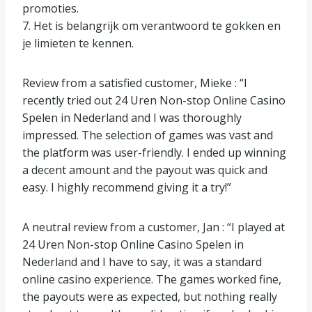
promoties.
7. Het is belangrijk om verantwoord te gokken en
je limieten te kennen.
Review from a satisfied customer, Mieke : “I
recently tried out 24 Uren Non-stop Online Casino
Spelen in Nederland and I was thoroughly
impressed. The selection of games was vast and
the platform was user-friendly. I ended up winning
a decent amount and the payout was quick and
easy. I highly recommend giving it a try!”
A neutral review from a customer, Jan : “I played at
24 Uren Non-stop Online Casino Spelen in
Nederland and I have to say, it was a standard
online casino experience. The games worked fine,
the payouts were as expected, but nothing really