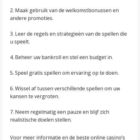
2. Maak gebruik van de welkomstbonussen en
andere promoties.
3. Leer de regels en strategieën van de spellen die
u speelt.
4. Beheer uw bankroll en stel een budget in.
5. Speel gratis spellen om ervaring op te doen.
6. Wissel af tussen verschillende spellen om uw
kansen te vergroten.
7. Neem regelmatig een pauze en blijf zich
realistische doelen stellen.
Voor meer informatie en de beste online casino’s