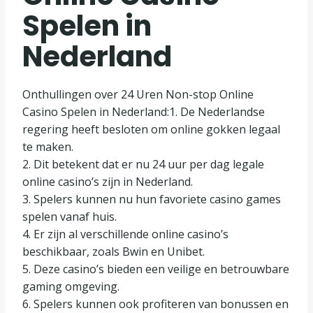
Spelen in
Nederland
Onthullingen over 24 Uren Non-stop Online
Casino Spelen in Nederland:1. De Nederlandse
regering heeft besloten om online gokken legaal
te maken.
2. Dit betekent dat er nu 24 uur per dag legale
online casino’s zijn in Nederland.
3. Spelers kunnen nu hun favoriete casino games
spelen vanaf huis.
4. Er zijn al verschillende online casino’s
beschikbaar, zoals Bwin en Unibet.
5. Deze casino’s bieden een veilige en betrouwbare
gaming omgeving.
6. Spelers kunnen ook profiteren van bonussen en